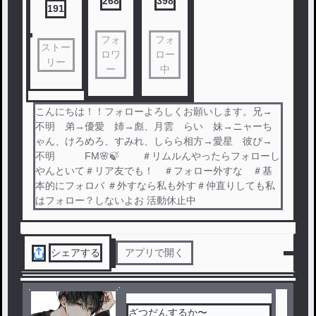
268
398
191
フォ
フォ
ストー
ロワ
ロー
リー
ー
中
こんにちは！！フォローよろしくお願いします。兄→
不明 弟→優愛 姉→彪、月雲 らい 妹→ニャーち
ゃん、けろめろ、すみれ、しらら相方→愛星 彼ぴ→
不明 FM🌸🍃 ＃リムルんやったらフォローし
やんといて＃リア友でも！ ＃フォロー外すな ＃基
本的にフォロバ ＃外すなら私も外す＃仲直りしても私
はフォロー？しないよお 活動休止中
シェアする
アプリで開く
ざつだんするか〜