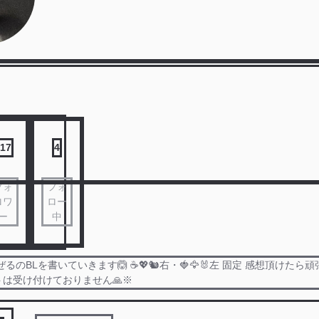
17
4
フォ
フォ
ロワ
ロー
ー
中
のBLを書いていきます🙆 ☕️💖🐿右・🍓🦅🐰左 固定 感想頂けたら頑張れ
は受け付けておりません🙏※