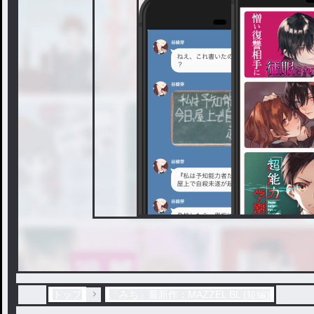
トップ
「みち」最新作：MAZZEL BL (短編)