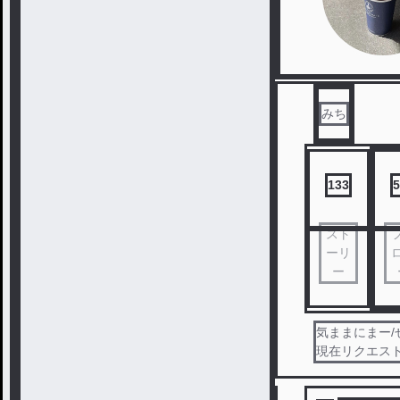
みち
133
5
スト
ーリ
ー
気ままにまー/ぜる
現在リクエスト