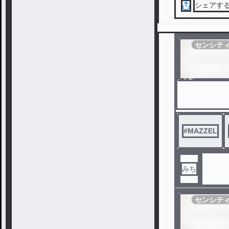
シェアす
センシテ
ノベ
ル
#
MAZZEL
みち
センシテ