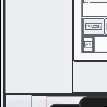
ノベ
ル
#
MAZZEL
みち