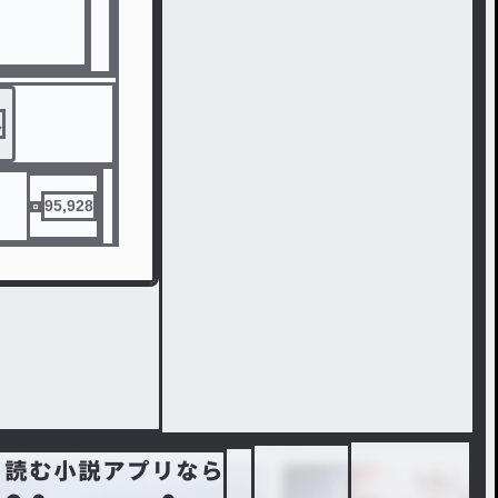
ん
95,928