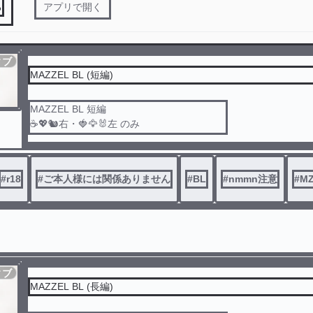
る
アプリで開く
ィブ
MAZZEL BL (短編)
MAZZEL BL 短編
☕️💖🐿右・🍓🦅🐰左 のみ
※現在リクエストは受け付けておりません🙏
長編の方も読んでいただけたら嬉しいです🥹
#
r18
#
ご本人様には関係ありません
#
BL
#
nmmn注意
#
M
ィブ
MAZZEL BL (長編)