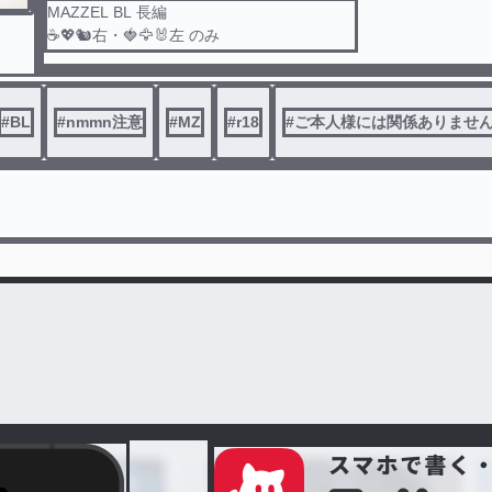
MAZZEL BL 長編
☕️💖🐿右・🍓🦅🐰左 のみ
※現在リクエストは受け付けておりません🙏
短編の方もよろしくお願いします🥹
#
BL
#
nmmn注意
#
MZ
#
r18
#
ご本人様には関係ありませ