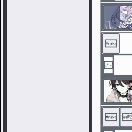
#
nrkr
🍤 ̖́-
#
nrkr
#
🌈