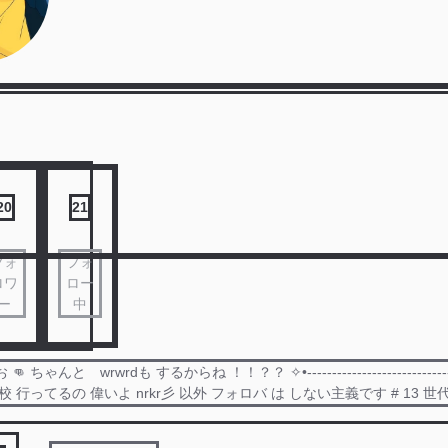
20
21
フォ
フォ
ロワ
ロー
ー
中
 ちゃんと wrwrdも するからね ！！？？ ✧•--------------------------------
校 行ってるの 偉いよ nrkr彡 以外 フォロバ は しない主義です # 13 世代