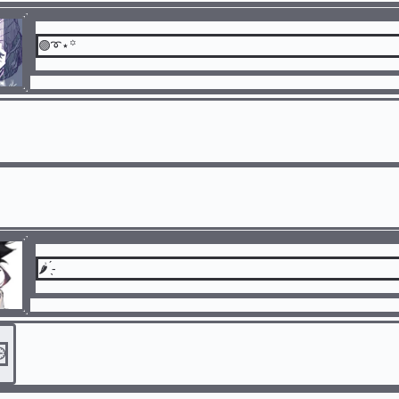
🟣➰⋆꙳
🌶 ̖́-
