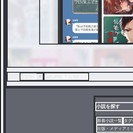
トップ
「🍤 ̖́-」最新作：背後
小説を探す
新着小説一覧
タグ
出版・メディアミ