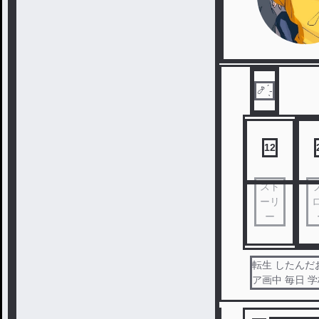
🍤 ̖́-
12
スト
ーリ
ー
転生 したんだお 👊
ア画中 毎日 学