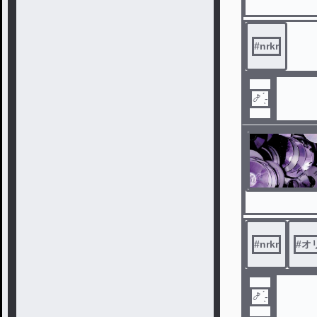
#
nrkr
🍤 ̖́-
#
nrkr
#
オ
🍤 ̖́-