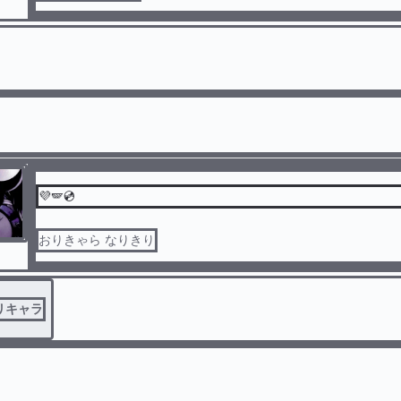
💜🪽💿
おりきゃら なりきり
リキャラ