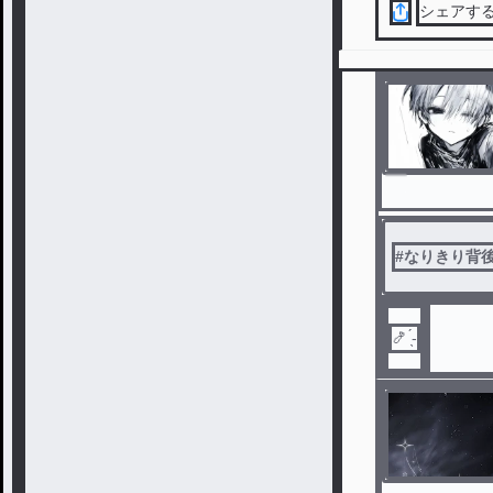
シェアす
#
なりきり背
🍤 ̖́-