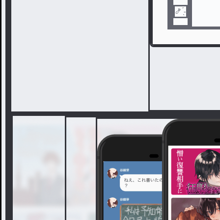
🍤 ̖́-