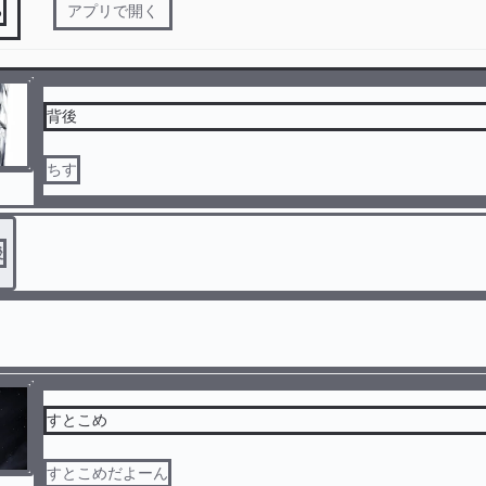
る
アプリで開く
背後
ちす
後
すとこめ
すとこめだよーん