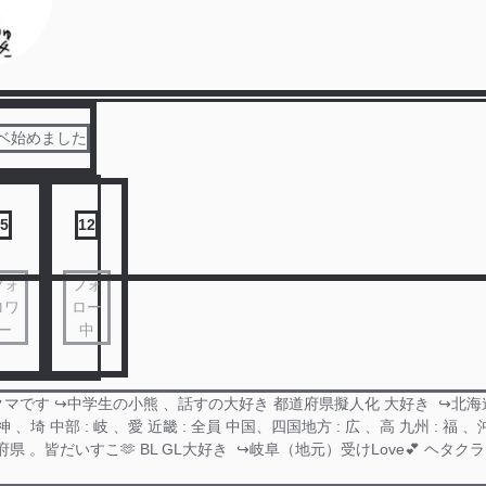
ベ始めました
5
12
フォ
フォ
ロワ
ロー
ー
中
です ↪︎中学生の小熊 、話すの大好き 都道府県擬人化 大好き ︎ ↪︎北海
 神 、埼 中部 : 岐 、愛 近畿 : 全員 中国、四国地方 : 広 、高 九州 : 福 、
 。皆だいすこ🫶 BL GL大好き ︎ ↪︎岐阜（地元）受けLove‪💕︎︎ ヘタ