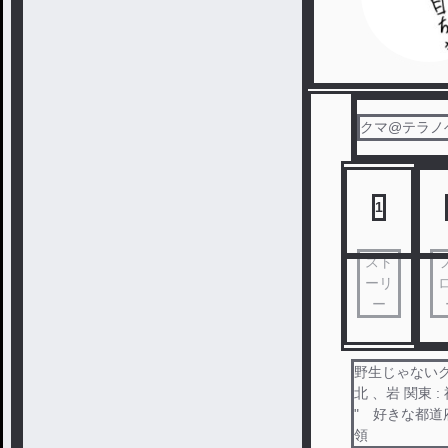
クマ@テラノ
1
スト
ーリ
ー
野生じゃないクマ
北 、岩 関東 :
" 好きな都道府県
領