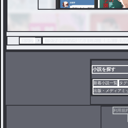
トップ
「クマ@テラノベ始めました」最新作：貴方
小説を探す
新着小説一覧
タグ
出版・メディアミ
利用規