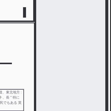
道、東北地方 :
沖 、長 " 特に
クラ民でもある 英