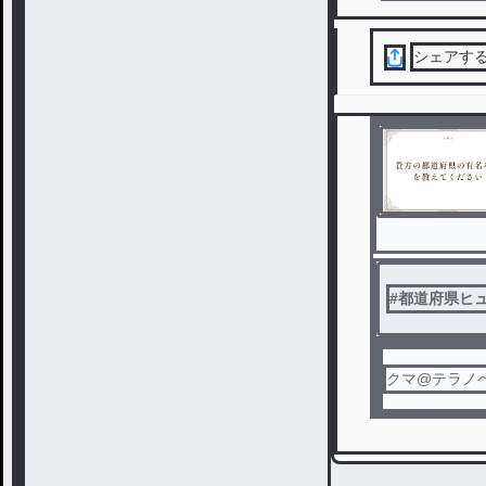
シェアす
#
都道府県ヒ
クマ@テラノ