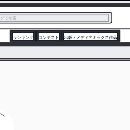
ス
タグで検索
く
ランキング
コンテスト
出版・メディアミックス作品