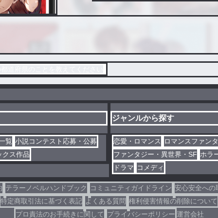
の都道府県のことを教えてください
ジャンルから探す
一覧
小説コンテスト応募・公募
恋愛・ロマンス
ロマンスファン
ックス作品
ファンタジー・異世界・SF
ホラ
ドラマ
コメディ
約
テラーノベルハンドブック
コミュニティガイドライン
安心安全への
特定商取引法に基づく表記
よくある質問
権利侵害情報の削除について
プロ責法のお手続きに関して
プライバシーポリシー
運営会社