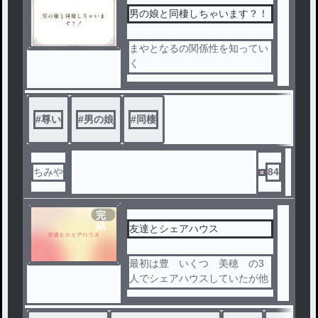
男の娘と同棲しちゃいます？！
まやとなるの関係性を知ってい
く
恋愛系話
まやは甘えるよく
#
尊い
#
男の娘
#
同棲
ちみや
84
完
結
友達とシェアハウス
最初は豊 いくつ 美穂 の3
人でシェアハウスしていたが他
にも？！ふえちゃう！