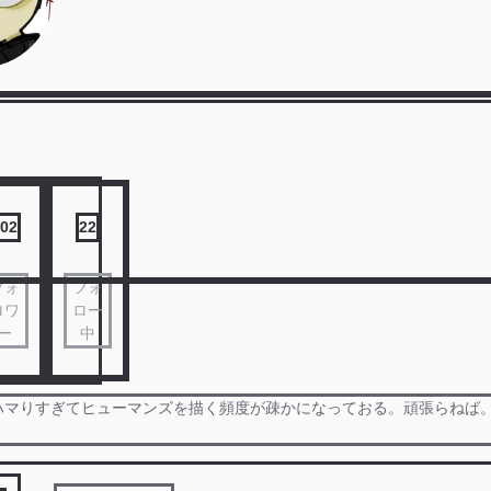
02
22
フォ
フォ
ロワ
ロー
ー
中
ハマりすぎてヒューマンズを描く頻度が疎かになっておる。頑張らねば。