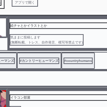
る
アプリで開く
絵チャとかイラストとか
気ままに投稿します
(無断転載、トレス、自作発言、模写等禁止です)
ューマンズ
#
カントリーヒューマンズ
#
countryhumans
イラコン部屋