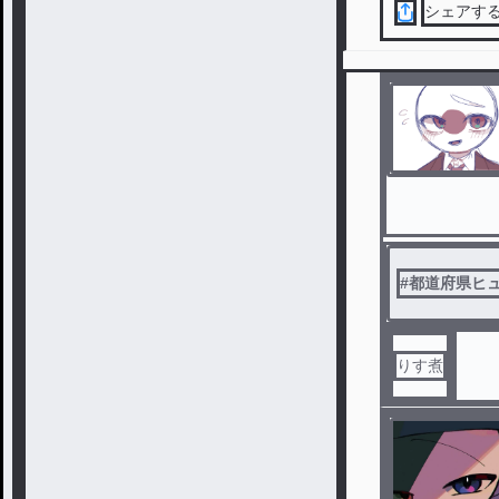
シェアす
#
都道府県ヒ
りす煮