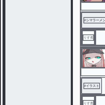
#
シマラーメン
りす煮
#
イラスト
りす煮