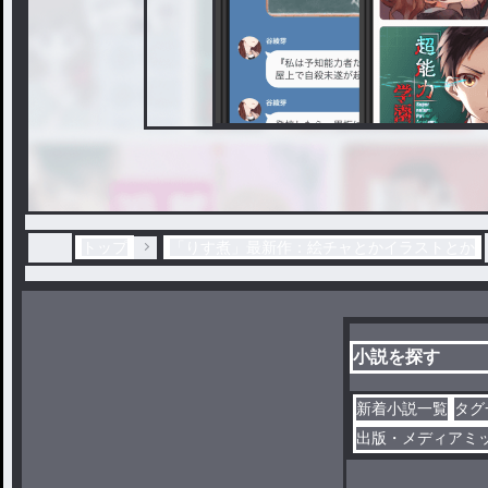
トップ
「りす煮」最新作：絵チャとかイラストとか
小説を探す
新着小説一覧
タグ
出版・メディアミ