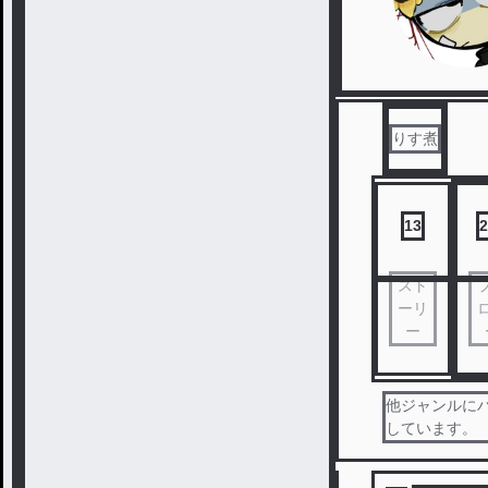
りす煮
13
2
スト
ーリ
ー
他ジャンルに
しています。