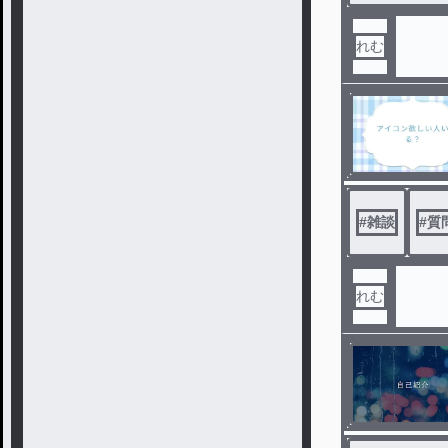
れむ
#
雑談
#
質
れむ