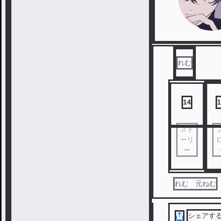
れむ
14
1
スト
ーリ
ー
れむ 元ねむ
シェアす