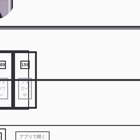
89
159
フォ
フォ
ロワ
ロー
ー
中
る
アプリで開く