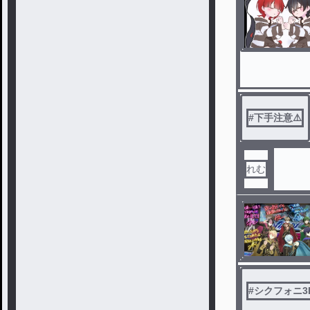
#
下手注意⚠️
れむ
#
シクフォニ3