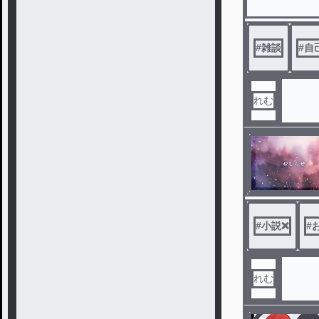
#
雑談
#
自
れむ
#
小説❌
#
れむ