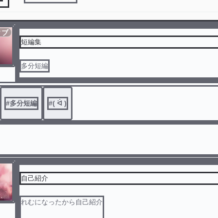
ィブ
短編集
多分短編
#
多分短編
#
( ᐛ )
自己紹介
れむになったから自己紹介