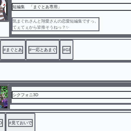
短編集 「まぐとあ専用」
気まぐれさんと翔愛さんの恋愛短編集ですっ、
てぇてぇから皆推そうねっ？✨
#
まぐとあ
#
一応とあまぐ
#
Gl
シクフォニ3D
D
#
見ておいで