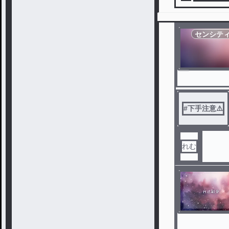
センシテ
#
下手注意⚠️
れむ