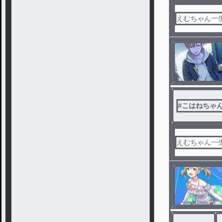
えむちゃん一
#
こはねちゃ
えむちゃん一