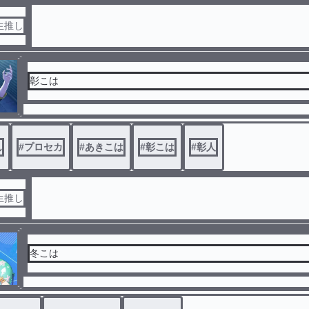
生推し
彰こは
ん
#
プロセカ
#
あきこは
#
彰こは
#
彰人
生推し
冬こは