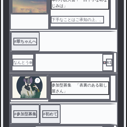
じみは」
下手なことはご承知の上、、
#
翠ちゃんへ
なんとう❄️
61
参加型募集 「表裏のある殺し
屋さん」
#
参加型募集
#
初めて