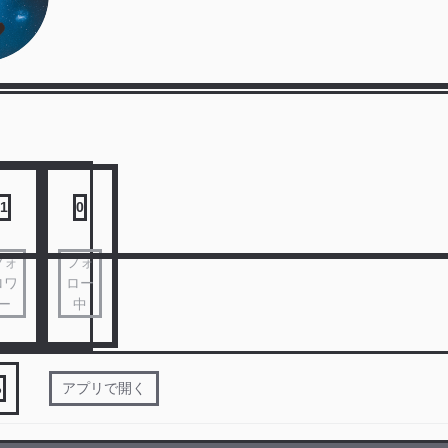
1
0
フォ
フォ
ロワ
ロー
ー
中
る
アプリで開く