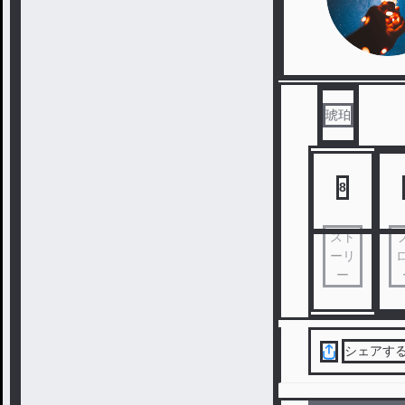
琥珀
8
スト
ーリ
ー
シェアす