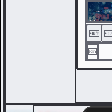
ノベ
ル
#
創作
#
ミ
琥珀