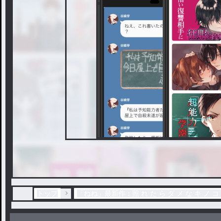
トップ
「ねね」最新作：照 れ た ら ダ メ な キ ノ コ 