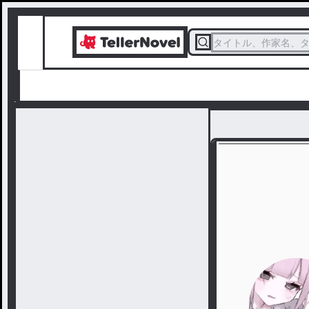
タイトル、作家名、