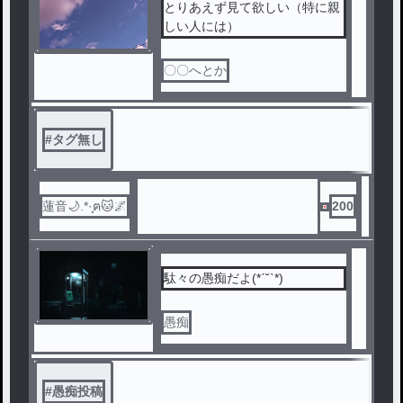
とりあえず見て欲しい（特に親
しい人には）
〇〇へとか
#
タグ無し
蓮音🌙.*·̩͙ฅ🐱🌌
200
駄々の愚痴だよ(*ˊ˘ˋ*)
愚痴
#
愚痴投稿