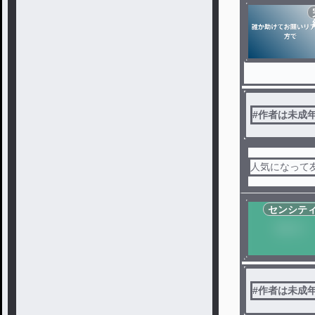
#
作者は未成
人気になって
センシテ
#
作者は未成