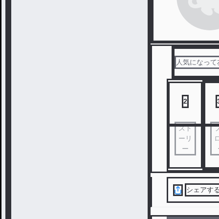
人気になって
2
スト
ーリ
ー
シェアす