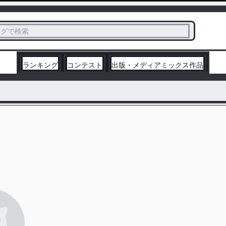
ス
タグで検索
く
ランキング
コンテスト
出版・メディアミックス作品