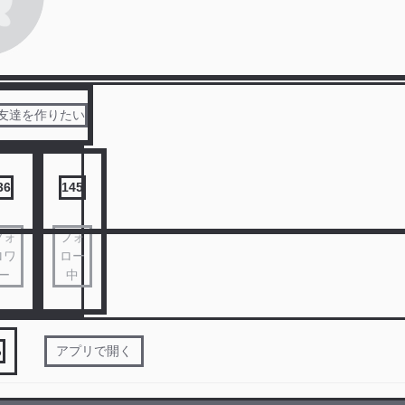
友達を作りたい
36
145
フォ
フォ
ロワ
ロー
ー
中
る
アプリで開く