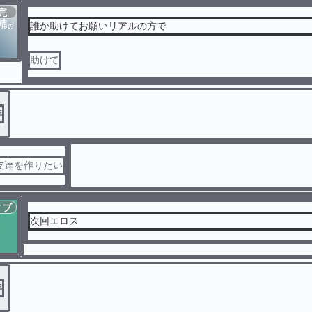
完
結
誰か助けてお願いリアルの方で
助けて
年
友達を作りたい
ィブ
次回エロス
年