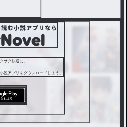
クサク快適に。
小説アプリをダウンロードしよう。