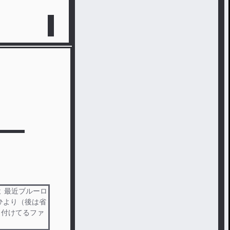
よ 最近ブルーロ
ひより（後は省
 付けてるファ