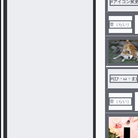
#
アイコン変
蕾（らい）
#
(ひ・ω・ま)
蕾（らい）