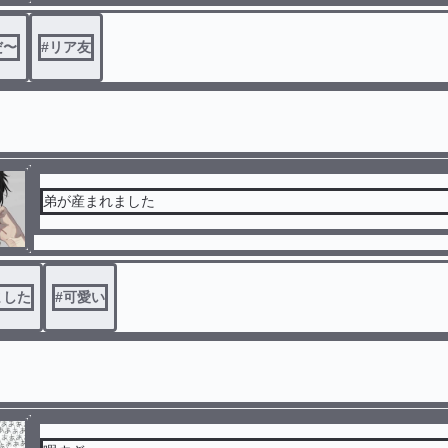
だ〜
#
リア友
弟が産まれました
ました
#
可愛い