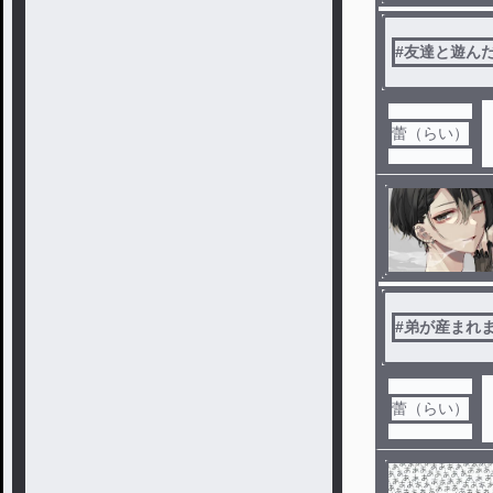
#
友達と遊ん
蕾（らい）
#
弟が産まれ
蕾（らい）