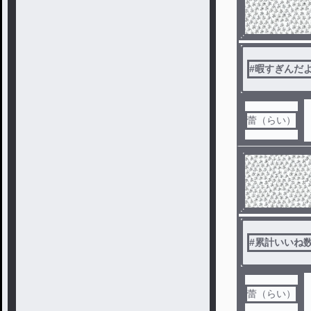
#
暇すぎんだ
蕾（らい）
#
累計いいね数5
蕾（らい）