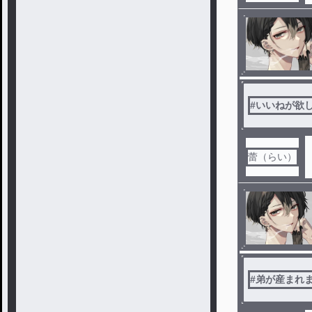
#
いいねが欲
蕾（らい）
#
弟が産まれ