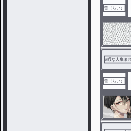
蕾（らい）
#
暇な人集ま
蕾（らい）