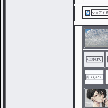
シェアす
#
主さぼり
蕾（らい）