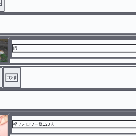
更
暇
#
ひま
祝フォロワー様120人