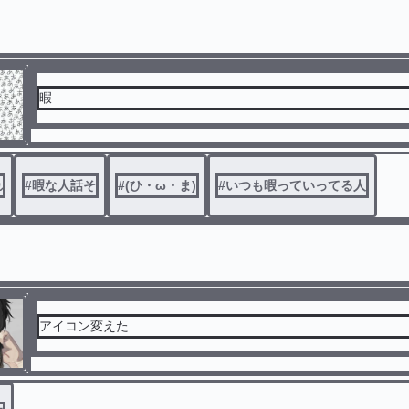
暇
れ
#
暇な人話そ
#
(ひ・ω・ま)
#
いつも暇っていってる人
アイコン変えた