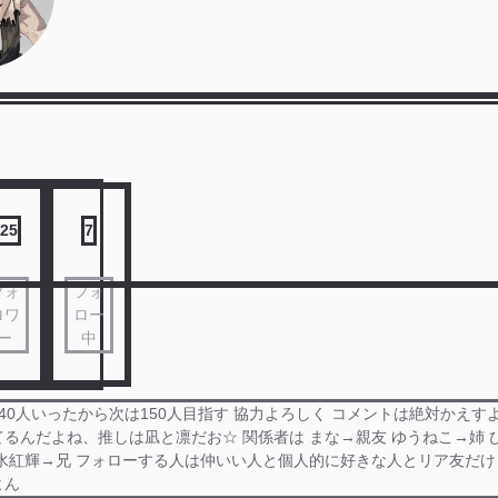
25
7
フォ
フォ
ロワ
ロー
ー
中
40人いったから次は150人目指す 協力よろしく コメントは絶対かえす
るんだよね、推しは凪と凛だお☆ 関係者は まな→親友 ゆうねこ→姉 
水紅輝→兄 フォローする人は仲いい人と個人的に好きな人とリア友だけ
よん