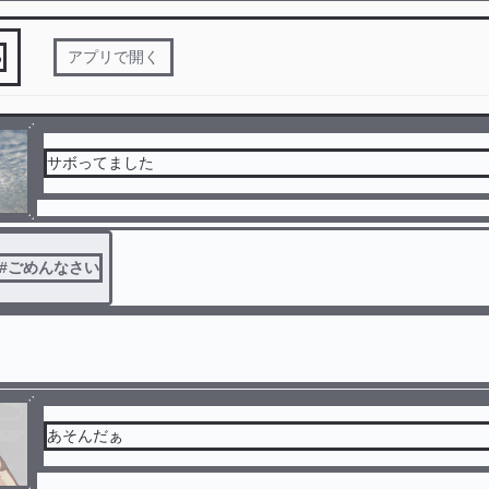
る
アプリで開く
サボってました
#
ごめんなさい
あそんだぁ