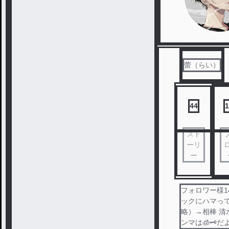
蕾（らい）
44
1
スト
ーリ
ー
フォロワー様1
ックにハマって
略）→相棒 清
ンマは🧊🗝️だ