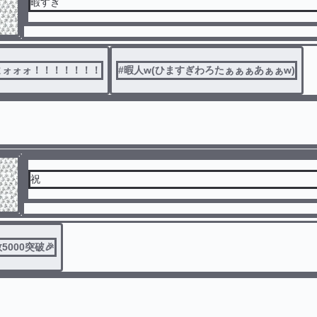
暇すぎ
よォォォ！！！！！！！
#
暇人w(ひますぎわろたぁぁぁあぁぁw)
祝
000突破🎉