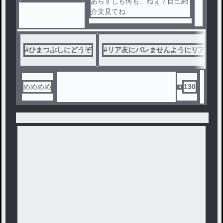
あらすじも何も…ねぇ？自己紹
介文見てね
#
ひまつぶしにどうぞ
#
リア友にバレませんようにリア友に
めめめめ
130