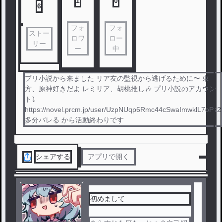
1
0
6
フォ
フォ
ストー
ロワ
ロー
リー
ー
中
プリ小説から来ました リア友の監視から逃げるために〜 東
方、原神好きだよ レミリア、胡桃推し🎶 プリ小説のアカウン
ト⤵︎ ︎
https://novel.prcm.jp/user/UzpNUqp6Rmc44cSwaImwklL7oPs2
多分バレる から活動終わりです
シェアする
アプリで開く
初めまして