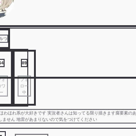
みつ
64
89
フォ
フォ
ロワ
ロー
ー
中
 ほわほわ系が大好きです 実況者さんは知ってる限り描きます腐要素の
しません 地雷があまりないので気をつけてください