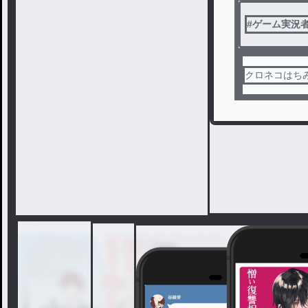
ル
#
ゲーム実況
クロネコはち