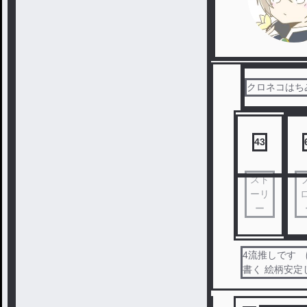
クロネコはち
43
スト
ーリ
ー
4流推しです
書く 絵柄安定