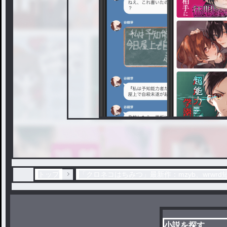
トップ
「クロネコはちみつ」最新作：mzyb、wrwrd
小説を探す