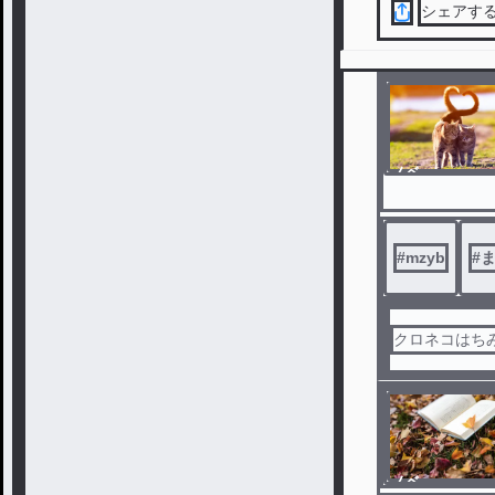
シェアす
ノベ
ル
#
mzyb
#
クロネコはち
ノベ