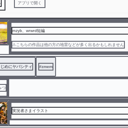
る
アプリで開く
mzyb、wrwrd短編
⚠こちらの作品は他の方の地雷などが多く出るかもしれません
まじめにヤバシティ
#
zmem
みつ
実況者さまイラスト