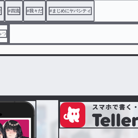
者
#
四流
#
我々だ
#
まじめにヤバシティ
みつ