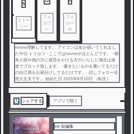
12
0
5
フォ
フォ
ストー
ロワ
ロー
リー
ー
中
nmmn理解してます。 アイコンは友が描いてくれまし
た‪‪🫶🏻︎‪ トリセツ ･ここではnmmnがほとんどです。 ･御
本人様や他の方に迷惑をかける方がいらした場合は速
攻でブロック致します。 ·書きたいものを書いてるだけ
の自己満をお裾分けしてるだけです。 ·試しフォロー全
然大丈夫です。 始めた日 2025年8月10日 （転生）
シェアする
アプリで開く
ink 短編集