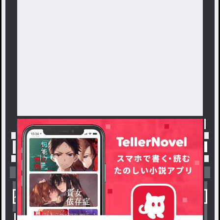
トップ
「空白くん@🥽👑💛」最新作：ink 短編集
小説を探す
ジャンルから探す
新着小説一覧
恋愛・ロマンス