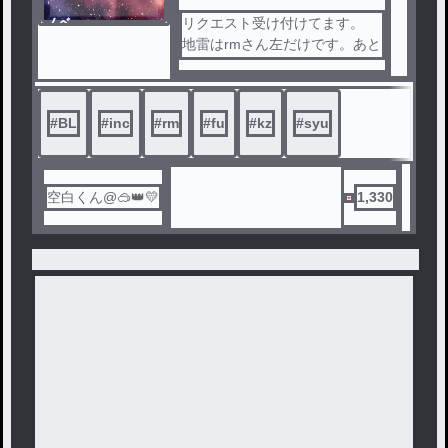
ノベ
リクエスト受け付けてます。
ル
地雷はrmさん左だけです。あと
他はなんでも食べれます👍🏻
#
BL
#
inc
#
rm
#
fu
#
kz
#
syu
空白くん@🥽👑💛
1,330