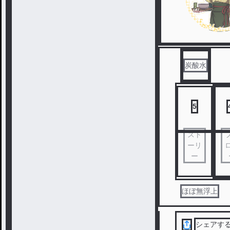
炭酸水
5
スト
ーリ
ー
ほぼ無浮上
シェアす