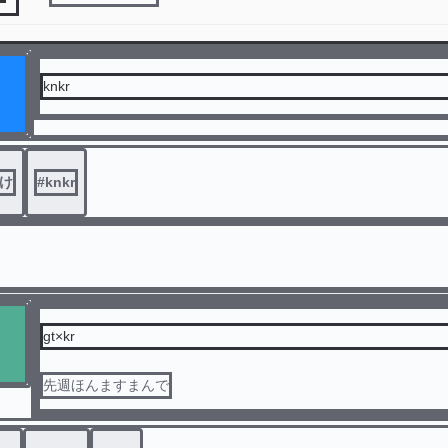
knkr
受け
#
knkr
gt×kr
先週ほんますまんで