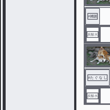
#
雑談
炭酸水
#
た ぐ な し
炭酸水