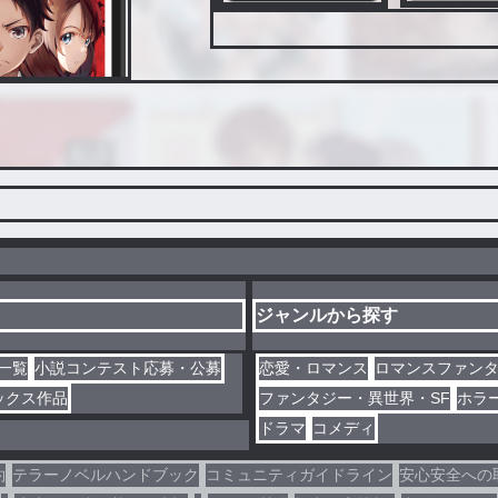
ジャンルから探す
一覧
小説コンテスト応募・公募
恋愛・ロマンス
ロマンスファン
ックス作品
ファンタジー・異世界・SF
ホラ
ドラマ
コメディ
約
テラーノベルハンドブック
コミュニティガイドライン
安心安全への