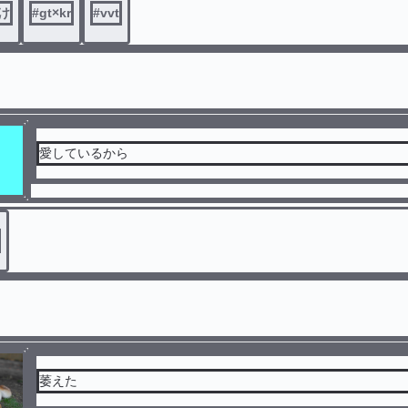
受け
#
gt×kr
#
vvt
愛しているから
萎えた