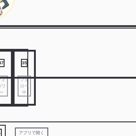
47
35
フォ
フォ
ロワ
ロー
ー
中
る
アプリで開く