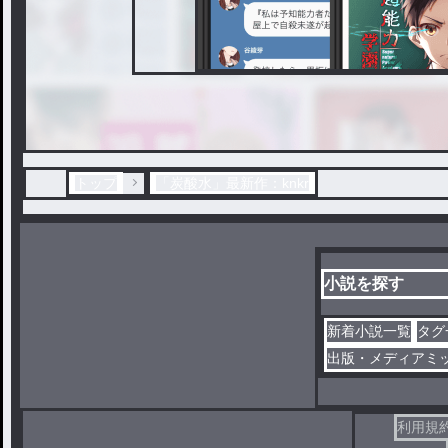
トップ
「炭酸水」最新作：knkr
小説を探す
新着小説一覧
タグ
出版・メディアミ
利用規