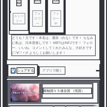
849
330
82
フォ
フォ
ストー
ロワ
ロー
リー
ー
中
どうも！主です！本名は、麗奈（れな）です！ ちなみ
に私は、日本君推しです！ MBTIはINFJです！ フォロ
ー、いいね、コメントしてくれたみんな、大好きです
(♡∀♡〃)‼ よろしくお願いします！
シェアする
アプリで開く
枢軸国ＶＳ連合国 （現国）