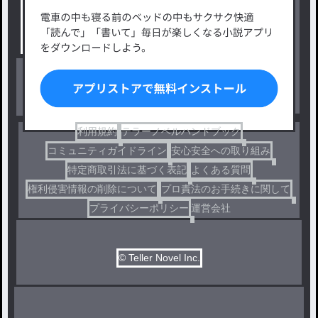
タグ一覧
ロマンスファンタジー
小説コンテスト応募・公募
ファンタジー・異世界・SF
出版・メディアミックス作品
ホラー・ミステリー
BL
ドラマ
コメディ
利用規約
テラーノベルハンドブック
コミュニティガイドライン
安心安全への取り組み
特定商取引法に基づく表記
よくある質問
権利侵害情報の削除について
プロ責法のお手続きに関して
プライバシーポリシー
運営会社
© Teller Novel Inc.