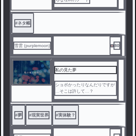
#
ネタ帳
雪雲 (purplemoon)
80
私の見た夢
ショボかったりなんだりですが
…そこは許して…？
サムネは…これ作るってこと想
定してなかったんで ちょっと
気が向いたら()作ります。。。
#
夢
#
現実世界
#
実体験？