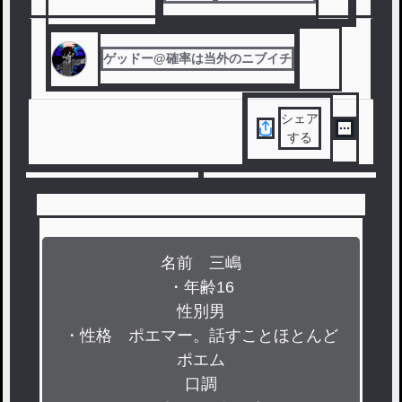
#
yu.nnの星屑あつめ
#
参加型
#
レマの参加型
ゲッドー@確率は当外のニブイチ
シェア
する
名前　三嶋

・年齢16

性別男

・性格　ポエマー。話すことほとんど
ポエム

口調
