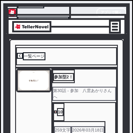
テラーノベル
アプリで開く
アプリでサクサク楽しめる
一覧ページ
参加型2！
第
30
話
- 参加 八雲あかりさん
へ
10
259
文字
2026年03月18日