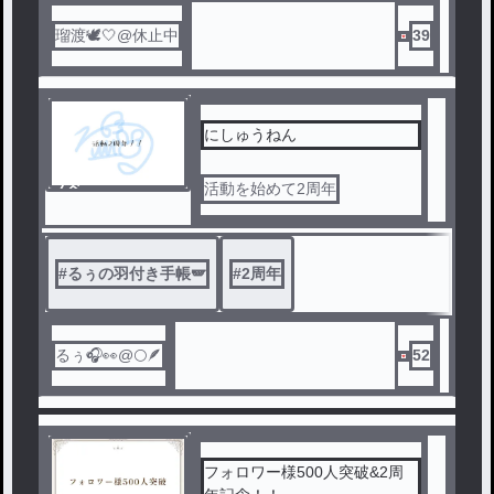
瑠渡🕊‎🤍@休止中
39
にしゅうねん
ノベ
活動を始めて2周年
ル
#
るぅの羽付き手帳🪽
#
2周年
るぅ🎧👀@🌕🪶
52
フォロワー様500人突破&2周