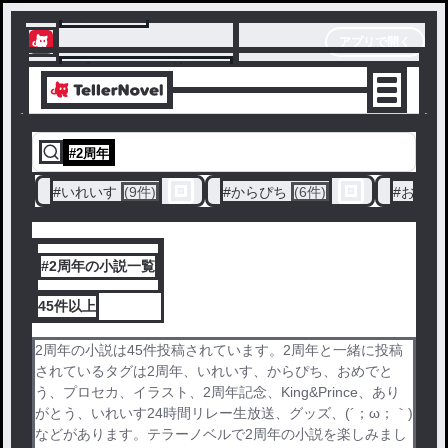
テラーノベル
アプリで開く
アプリでサクサク楽しめる
#
2周年
#
いれいす
(9件)
#
からぴち
(6件)
#
おめで
#2周年の小説一覧
45件
以上
2周年の小説は45件投稿されています。2周年と一緒に投稿
されているタグは2周年、いれいす、からぴち、おめでと
う、プロセカ、イラスト、2周年記念、King&Prince、あり
がとう、いれいす24時間リレー生放送、グッズ、(´；ω；｀)
などがあります。テラーノベルで2周年の小説を楽しみまし