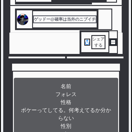
#
yu.nnの星屑あつめ
#
参加型
#
レマの参加型
ゲッドー@確率は当外のニブイチ
シェア
する
名前

フォレス

性格

ボケーってしてる。何考えてるか分か
らない

性別
