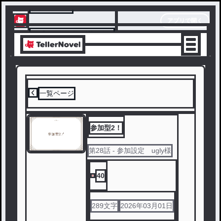
テラーノベル
アプリで開く
アプリでサクサク楽しめる
一覧ページ
参加型2！
第
28
話
- 参加設定 ugly様
40
289
文字
2026年03月01日