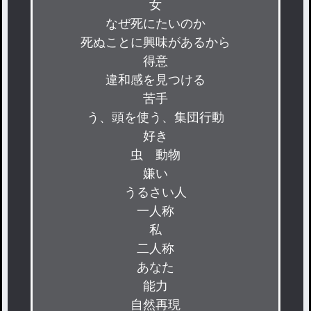
女

なぜ死にたいのか

死ぬことに興味があるから

得意

違和感を見つける

苦手

う、頭を使う、集団行動

好き

虫　動物

嫌い

うるさい人

一人称

私

二人称

あなた

能力

自然再現
