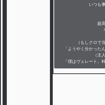
いつも事
超高
（もしクロで当
「ようやく分かったん
（主人
「僕はヴェレート。