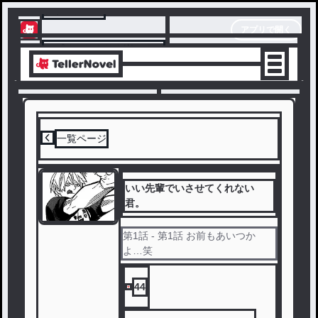
テラーノベル
アプリで開く
アプリでサクサク楽しめる
一覧ページ
いい先輩でいさせてくれない
君。
第
1
話
- 第1話 お前もあいつか
よ…笑
44