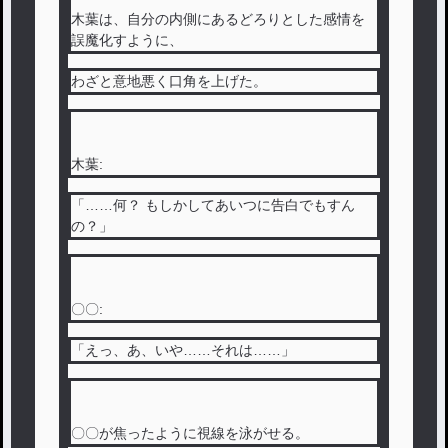
木葉は、自分の内側にあるどろりとした感情を
誤魔化すように、
わざと意地悪く口角を上げた。
木葉:
「……何？ もしかしてあいつに告白でもすん
の？」
〇〇:
「えっ、あ、いや……それは……」
〇〇が焦ったように視線を泳がせる。