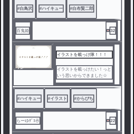
#
白鳥沢
#
ハイキュー
#
白布賢二郎
百鬼姫
32
イラストを載っけ隊！！！
ノベ
イラストを載っけたい！っと
ル
いう思いからできました☆
#
ハイキュー
#
イラスト
#
からぴち
らーゆﾀﾞﾖ🍜
22