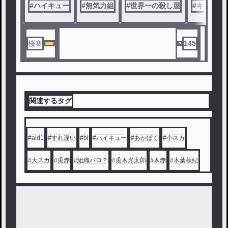
#
ハイキュー
#
無気力組
#
世界一の殺し屋
#
キャラ崩
桜🌸
145
関連するタグ
#
ald1
#
すれ違い
#
bl
#
ハイキュー
#
あかぼく
#
小スカ
#
大スカ
#
兎赤
#
組織パロ？
#
兎木光太郎
#
木赤
#
木葉秋紀