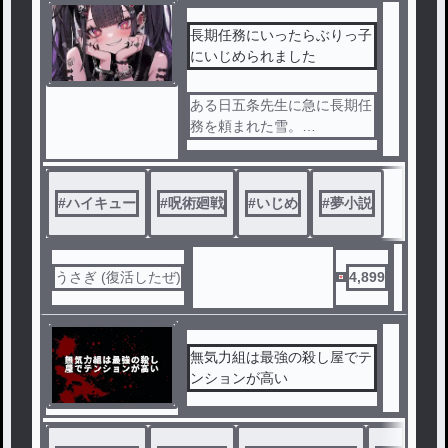
長期任務にいったらぶりっ子
にいじめられました
ある日五条先生に急に長期任
務を頼まれた雪。
しぶしぶ向かった任務先では
ぶりっ子が!?
#
ハイキュー
#
呪術廻戦
#
いじめ
#
夢小説
うさぎ (復活したぜ)
4,899
無気力組は最強の殺し屋でテ
ンションが高い