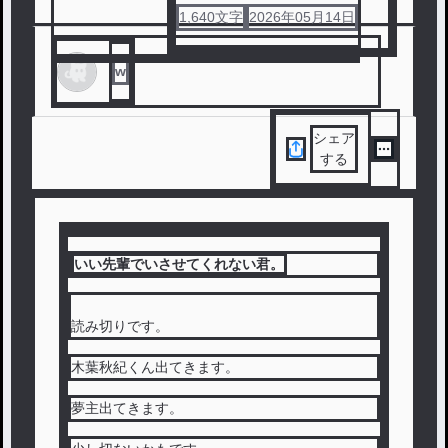
1,640
文字
2026年05月14日
#
ハイキュー
#
恋愛
#
両片思い
#
木葉秋紀
#
すれ違い
w
シェア
する
いい先輩でいさせてくれない君。
読み切りです。
木葉秋紀くん出てきます。
夢主出てきます。