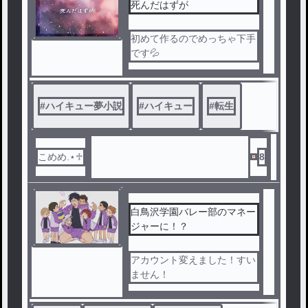
‎死んだはずが
初めて作るのでめっちゃ下手
です💦
#
ハイキュー夢小説
#
ハイキュー
#
転生
こめめ.⋆♱
8
白鳥沢学園バレー部のマネー
ジャーに！？
アカウント変えました！すい
ません！