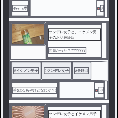
❄️rena🌟
8
ツンデレ女子と、イケメン男
子のお話最終回
面白かった？???????
#
イケメン男子
#
ツンデレ女子
#
最終回
💩(はるあやけどなにか？)
30
ツンデレ女子とイケメン男子