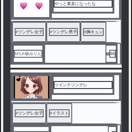
やっと素直になったな
#
ツンデレ女子
#
ツンデレ男子
#
胸キュン
M!LK😂みりん
56
ツインテツンデレ
#
ツンデレ女子
#
イラスト