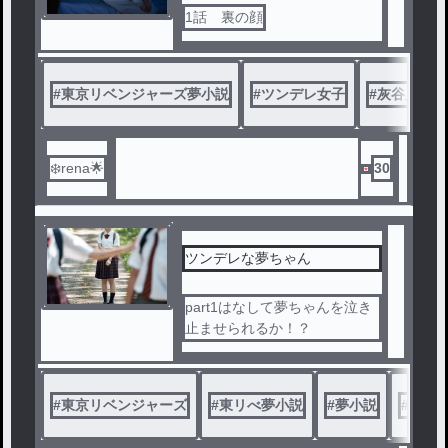
1話 裏の顔
#
東京リベンジャーズ夢小説
#
ツンデレ女子
#
灰谷兄弟
❄️rena🌟
30
ツンデレな夢ちゃん
part1はなして夢ちゃんを泣き
止ませられるか！？
#
東京リベンジャーズ
#
東リべ夢小説
#
夢小説
#
ツン