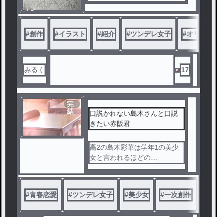
ノベ
ル
#
創作
#
イラスト
#
紹介
#
ツンデレ女子
#
オリキャ
みるく
17
完
結
口説かれない島木さんと口説
きたい赤阪君
高2の島木彩華は学年1の美少
女と言われるほどの
高嶺の花のような存在。同じ
く２年の赤阪新は学年1のイケ
メンで有名。ある日、新は友
#
青春恋愛
#
ツンデレ女子
#
美少女
#
一次創作
人からの誘いで彩華を口説く
ゲームに参加する事になって､