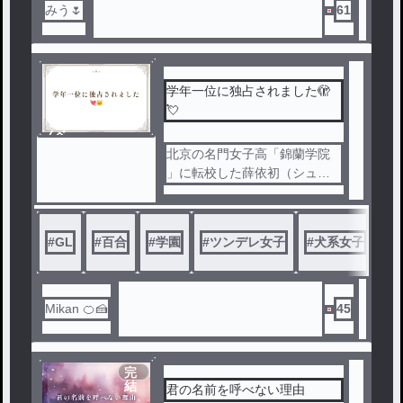
みう🌷
61
学年一位に独占されました🫣
💘
ノベ
ル
北京の名門女子高「錦蘭学院
」に転校した薛依初（シュエ
・イーチュ）。
初日から先輩グループに囲ま
れピンチ！
#
GL
#
百合
#
学園
#
ツンデレ女子
#
犬系女子
#
そこに現れたのは学年一位で
ツンデレ猫好き・沈月妍（シ
ェン・ユーエン）。
強気で意地悪な彼女に助けら
Mikan 🍊🍰
45
れ、甘酸っぱい恋が始まる💖
完
結
君の名前を呼べない理由