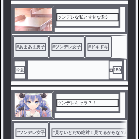
ツンデレな私と甘甘な君3
#
あまあま男子
#
ツンデレ女子
#
ドキドキ
冷夏
150
ツンデレキャラ？！
#
ツンデレ女子
#
見ないとだめ絶対！見てるからな？絶対見