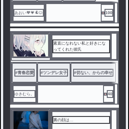
あおい🧡💗🐏🐱
100
素直になれない私と好きにな
ってくれた彼氏
#
青春恋愛
#
ツンデレ女子
#
切ない、からの幸せ
ゆきむら。
40
裏の顔は…