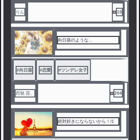
りん
15
向日葵のような…
#
向日葵
#
恋愛
#
ツンデレ女子
西魅 霞。
204
絶対好きにならないから！/1