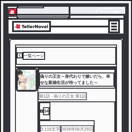
テラーノベル
アプリで開く
アプリでサクサク楽しめる
一覧ページ
偽りの王女～身代わりで嫁いだら、幸
せな新婚生活が待ってました～
第
1
話
- 偽りの王女 第1話
34
3,116
文字
2026年06月29日