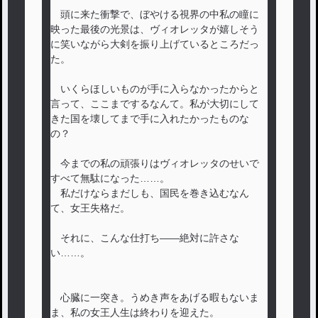
頭に来た衝撃で、ぼやける視界の中私の瞳に
映った最後の光景は、ヴィオレッタが嬉しそう
に笑いながら大剣を振り上げているところだっ
た。
いくらほしいものが手に入らなかったからと
言って、ここまでするなんて。私が大切にして
きた国を壊してまで手に入れたかったものな
の？
今までの私の頑張りはヴィオレッタのせいで
すべて無駄になった……。
私だけならまだしも、国民を巻き込むなん
て、女王失格だ。
それに、こんな仕打ち――絶対に許さな
い……。
心臓に一突き。うめき声をあげる暇もないま
ま、私の女王人生は終わりを迎えた。