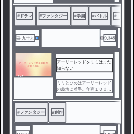
れたそこから現れたのは人外
の化物だった。
#
ドラマ
#
ファンタジー
#
学園
#
バトル
#
コメディ
その化物、不協和音ノ獣（デ
ィソナンス）を倒さなければ
裂け目は広がり続け、触れた
者を異次元へと消滅させる。
要 九十九
9,345
そんな不協和音ノ獣を倒せる
のは神子（コンポーザー）と
呼ばれる歌と音楽で戦う能力
者達だけだった。
アーリーレッドをミミはまだ
神子達は人々を守る為、異次
知らない
元から召喚した者達…伴奏者
ノベ
と呼ばれる存在と共に、日夜
ル
ミミとひめはアーリーレッド
世界各地で戦っていた。
の栽培に着手。年商１０００
大の神子オタクである「一野
０億円の大企業となって。科
瀬詠心（いちのせえいと）」
学部主将に就任するのだった
は勉強も運動も出来ない落ち
。
#
ファンタジー
#
創作
こぼれだった。
ある日彼は、各地にある神子
を育て、不協和音ノ獣と戦う
学校、その１つである神威（