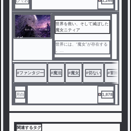
ひでお
1,268
かむい）学園の生徒であるサ
ファイアと出会う。
優秀な神子の母をもつ彼女も
世界を救い、そして滅ぼした
、詠心と同じ落ちこぼれだっ
魔女ニティア
た。
ノベ
ル
世界には、“魔女”が存在する
そんな2人の出会いから物語
。
は動き始める…。
圧倒的な魔力を持ち、国を滅
ぼす災厄。
#
ファンタジー
#
魔法
#
魔女
#
切ない
#
冒険
#
村を失った少年フィニスは、
かつて魔女と戦った大賢者ジ
ャヌスに拾われる。
月白
1,878
数年後。
規格外の魔力を持つ謎の少女
ニティアと出会ったことで、
2人の運命は大きく動き始め
る。
関連するタグ