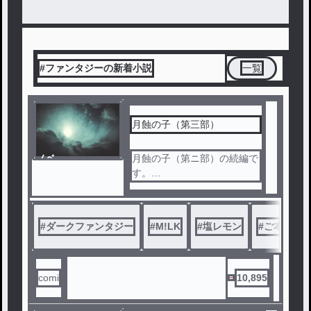
#ファンタジーの新着小説
一覧
月蝕の子（第三部）
ノベ
月蝕の子（第ニ部）の続編で
ル
す。
M!LKのメンバー５人をモチ
ーフとした本格長編ダークフ
ァンタジー。
#
ダークファンタジー
#
M!LK
#
塩レモン
#
ご本人様
主人公ジントと幼馴染のダイ
チを中心に、光と闇、魔法と
魔物が対峙する世界で、五人
の運命が交錯する。
comi
10,895
M!LKさんやBLにあまり興味