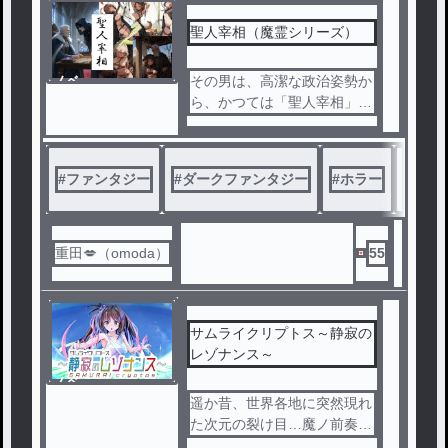
のない方でも、普通にファン
タジー小説として読んで頂け
聖人宰相（魔霊シリーズ）
る作品になっています。
M!LK好きな方（特に塩レ推
ノベ
その男は、高潔な政治姿勢か
し）には後半刺さる展開にな
ル
ら、かつては「聖人宰相」と
っています😆
まで呼ばれた。それなのに…
キャラクターの心情、描写を
…
丁寧に書いています。
#
ファンタジー
#
ダークファンタジー
毎日３話くらい更新予定。
#
ホラー
#
大人
完結作品です。
ちなみに全部で250話ほどあ
ります😅
重田💋（omoda）
55
初見の方は、各章のあらすじ
から読んでみて下さい🙇
サムライクリプトス～静寂の
レゾナンス～
ノベ
ル
遥か昔、世界各地に突然現れ
た次元の裂け目…魔ノ前奏曲
（プレリュード）と名付けら