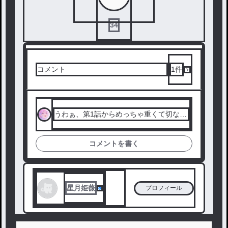
34
コメント
1
件
うわぁ、第1話からめっちゃ重くて切ない
展開すぎる…！😭 前世の女王としての記
憶を持ったまま、身代わりとして育てら
コメントを書く
れたミアが、ヴィオレッタの策略で濡れ
衣を着せられて処刑されるなんて、辛す
ぎるよ…。でも「絶対に許さない」って
最後の意志がすごく強くて、これからの
星月姫薇
プロフィール
復讐とか転生とかをめっちゃ期待しちゃ
う！🔥 続きが気になりすぎてヤバい…！
✨