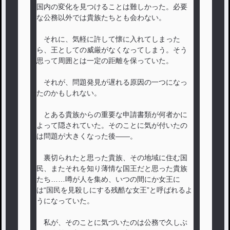
国内の変化を見つけることは難しかった。必要
な公務以外では貴族たちとも会わない。
それに、気軽に許して懐に入れてしまった
ら、王としての威厳がなくなってしまう。そう
思って周囲とは一定の距離を保っていた。
それが、問題発見が遅れる原因の一つになっ
たのかもしれない。
とある貴族からの重要な申請書類が何者かに
よって隠されていた。そのことに気が付いたの
は問題が大きくなった後――。
裏切られたと思った貴族、その地域に住む国
民、またそれを知り薄情な国王だと思った貴族
たち……噂が人を集め、いつの間にか女王に
は“国民を見殺しにする残酷な女王”と呼ばれるよ
うになっていた。
私が、そのことに気づいたのは公務で久しぶ