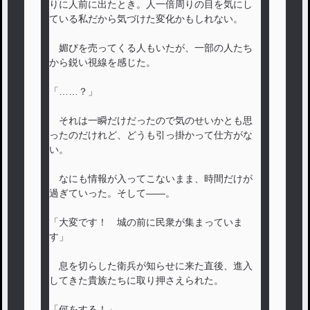
りに人前に出たとき。人一倍周りの目を気にし
ている私だから気づけた変化かもしれない。
媚びを売ってくる人もいたが、一部の人たち
から鋭い視線を感じた。
「……？」
それは一瞬だけだったので気のせいかとも思
ったのだけれど、どうも引っ掛かって仕方がな
い。
なにも情報が入ってこないまま、時間だけが
過ぎていった。そして――。
「大変です！ 城の前に民衆が集まっていま
す」
息を切らした衛兵が知らせに来た直後、進入
してきた貴族たちに取り押さえられた。
「何をする！」