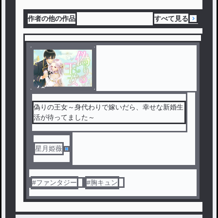
作者の他の作品
すべて見る
ノベ
ル
偽りの王女～身代わりで嫁いだら、幸せな新婚生
活が待ってました～
星月姫薇
#
ファンタジー
#
胸キュン