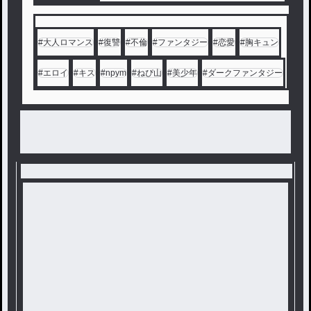
仲間との旅。
繰り返される争い。
そして“魔女”の存在。
#
大人ロマンス
#
復讐
#
不倫
#
ファンタジー
#
恋愛
#
胸キュン
これは――
#
エロイ
#
キス
#
npym
#
ねぴ山
#
美少年
#
ダークファンタジー
世界を救い、そして滅ぼした
魔女の物語。
1週間ほど投稿をお休みいた
します！