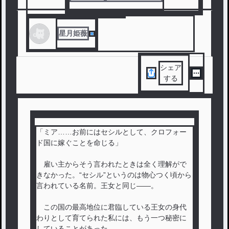
#
ファンタジー
#
胸キュン
#
復讐
星月姫薇
シェア
する
「ミア……お前にはセシルとして、クロフォー
ド国に嫁ぐことを命じる」
雇い主からそう言われたときは全く理解がで
きなかった。“セシル”というのは物心つく頃から
言われている名前。王女と同じ――。
この国の最高地位に君臨している王女の身代
わりとして育てられた私には、もう一つ秘密に
していることがあった。