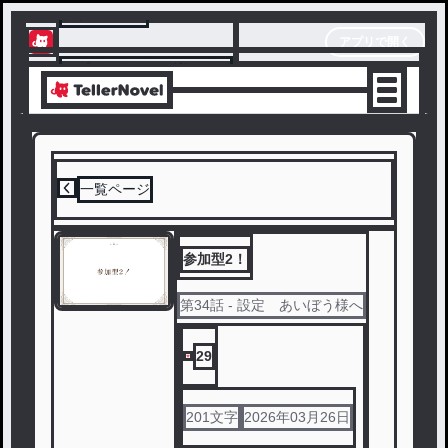
テラーノベル
アプリで開く
アプリでサクサク楽しめる
一覧ページ
参加型2！
第
34
話
- 設定 あいぼう様へ
29
201
文字
2026年03月26日