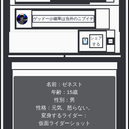
#
yu.nnの星屑あつめ
#
参加型
#
レマの参加型
ゲッドー@確率は当外のニブイチ
シェア
する
名前：ゼネスト

年齢：15歳

性別：男

性格：元気、怒らない。

変身するライダー：

仮面ライダーショット
