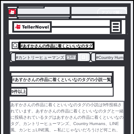
テラーノベル
アプリで開く
アプリでサクサク楽しめる
#
あすかさんの作品に着くといいなのタグ
#
カントリーヒューマンズ
(3件)
#
Country Humans
#あすかさんの作品に着くといいなのタグの小説一覧
9件
以上
あすかさんの作品に着くといいなのタグの小説は9件投稿さ
れています。あすかさんの作品に着くといいなのタグと一緒
に投稿されているタグはあすかさんの作品に着くといいなの
タグ、カントリーヒューマンズ、Country Humans、LINE
風、カンヒュLINE風、←私にじゃないだろうけど何これ、