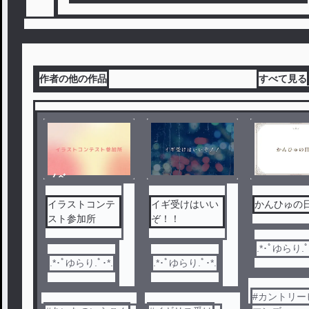
作者の他の作品
すべて見る
ノベ
ル
イラストコンテ
イギ受けはいい
かんひゅの
スト参加所
ぞ！！
.*･ﾟゆらり.ﾟ
.*･ﾟゆらり.ﾟ･*.
.*･ﾟゆらり.ﾟ･*.
#
カントリー