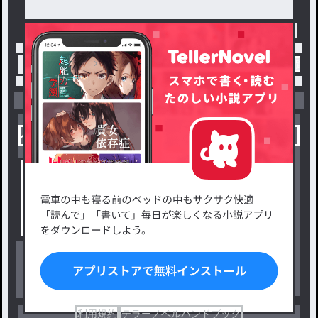
トップ
「#いもいももち」の人気小説・夢小説一覧
小説を探す
ジャンルから探す
新着小説一覧
恋愛・ロマンス
タグ一覧
ロマンスファンタジー
小説コンテスト応募・公募
ファンタジー・異世界・SF
出版・メディアミックス作品
ホラー・ミステリー
BL
ドラマ
コメディ
利用規約
テラーノベルハンドブック