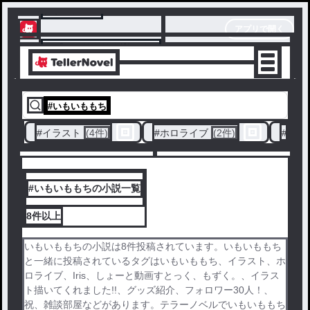
テラーノベル
アプリで開く
アプリでサクサク楽しめる
#
いもいももち
#
イラスト
(4件)
#
ホロライブ
(2件)
#
Iris
#いもいももちの小説一覧
8件
以上
いもいももちの小説は8件投稿されています。いもいももち
と一緒に投稿されているタグはいもいももち、イラスト、ホ
ロライブ、Iris、しょーと動画すとっく、もずく。、イラス
ト描いてくれました!!、グッズ紹介、フォロワー30人！、
祝、雑談部屋などがあります。テラーノベルでいもいももち