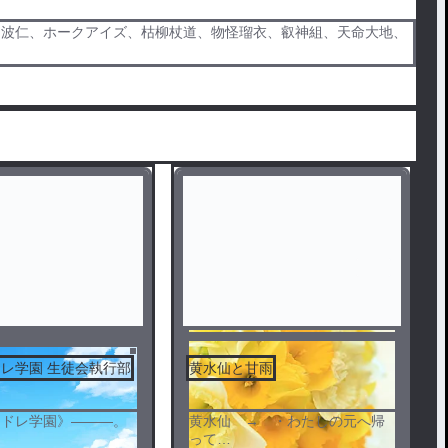
ト、司波仁、ホークアイズ、枯柳杖道、物怪瑠衣、叡神組、天命大地、
完
結
レ学園 生徒会執行部
黄水仙と甘雨
ンドレ学園》―――。
黄水仙 → ・わたしの元へ帰
って