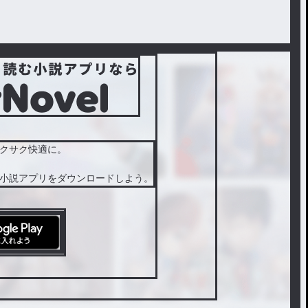
クサク快適に。
小説アプリをダウンロードしよう。