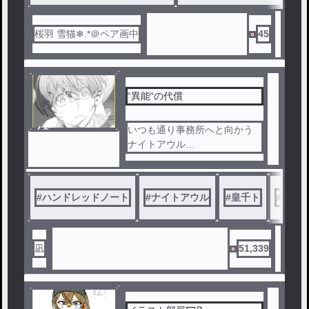
桜羽 雪猫❄︎.*＠ペア画中
45
“異能“の代償
ノベ
いつも通り事務所へと向かう
ル
ナイトアウル
だが、その時に千トの体に異
変が起こり……
#
ハンドレッドノート
#
ナイトアウル
#
皇千ト
#
星喰
凪
51,339
※公式様とは関係ありません