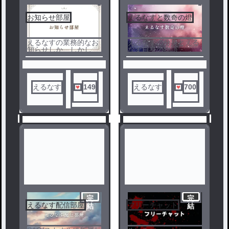
お知らせ部屋
えるなすと数奇の燈
5
6
えるなすの業務的なお
えるなすの分身とえる
知らせしか、しかしな
なす自身の物語
い
えるなす
149
えるなす
700
完
完
えるなす配信部屋
フリーチャット
結
結
7
8