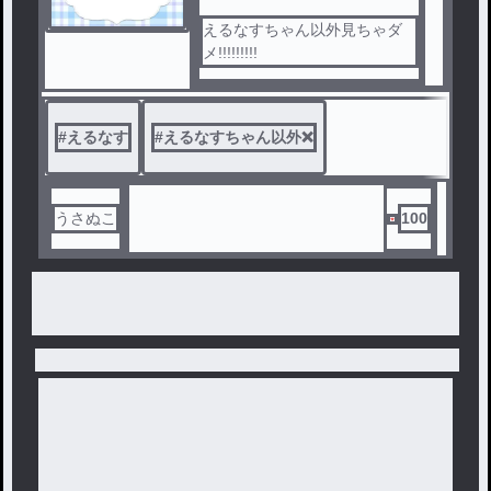
えるなすちゃん以外見ちゃダ
メ!!!!!!!!!
#
えるなす
#
えるなすちゃん以外❌
うさぬこ
100