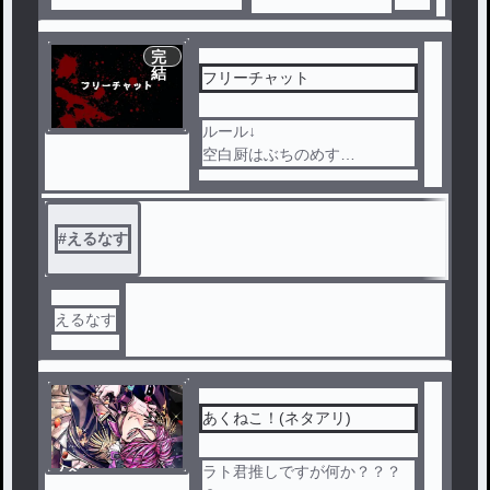
完
結
フリーチャット
ルール↓
空白厨はぶちのめす
アンチ歓迎
連投コメントはえるなすのメ
モ帳
#
えるなす
他の人のコメント欄にコメン
トした人ブロック
ただし、本人がいいよと言う
ならあり
えるなす
あくねこ！(ネタアリ)
ノベ
ラト君推しですが何か？？？