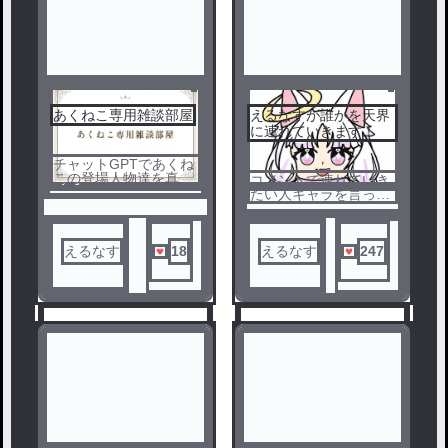
あくねこ専用雑談部屋
えるなすが誰かを天界
3
4
に連れていきます！
チャットGPTであくね
この登場人物達を真似
コメントで連れていき
ノベ
てと言って話したり
たい人キャラを言って
イベントの感想言った
ル
くれたら連れてきまー
り
す
考察を極たまに言うと
ころです。
えるなす
18
えるなす
247