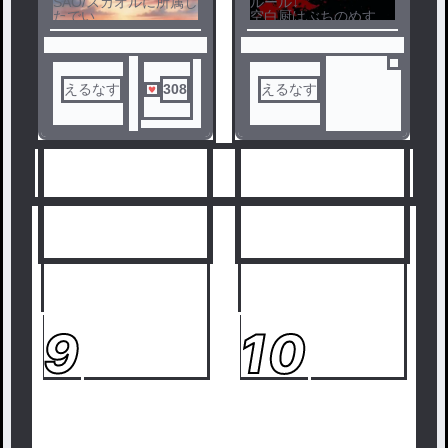
SAO/スカオルに所属し
ルール↓
たでい
空白厨はぶちのめす
こんえる〜！はじめま
アンチ歓迎
してか？SAO所属副部
連投コメントはえるな
長のえるなすでぃす！
すのメモ帳
お話するだけ
他の人のコメント欄に
コメントした人ブロッ
えるなす
308
えるなす
ク
ただし、本人がいいよ
と言うならあり
人気ランキングをみる
9
10