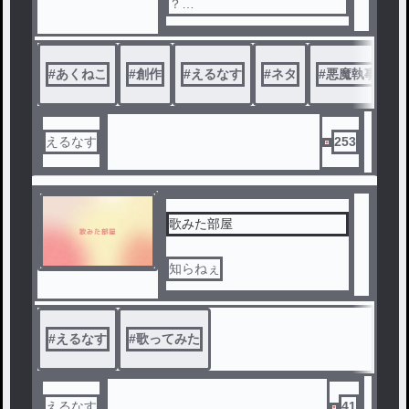
ル
？
あ、えるなす(主)が主人公です
出来るだけ物語にそってやる
ね
#
あくねこ
#
創作
#
えるなす
#
ネタ
#
悪魔執事と黒
２話でベレン、シロ登場済み
えるなす
253
歌みた部屋
知らねぇ
#
えるなす
#
歌ってみた
えるなす
41