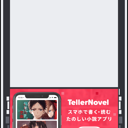
トップ
「#えるなす」の人気小説・夢小説一覧