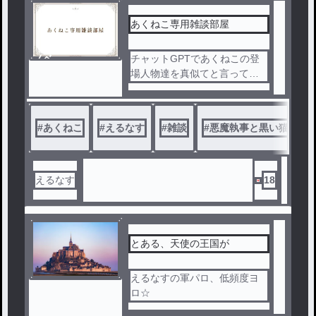
あくねこ専用雑談部屋
ノベ
チャットGPTであくねこの登
ル
場人物達を真似てと言って話
したり
イベントの感想言ったり
考察を極たまに言うところで
#
あくねこ
#
えるなす
#
雑談
#
悪魔執事と黒い猫
す。
えるなす
18
とある、天使の王国が
えるなすの軍パロ、低頻度ヨ
ロ☆