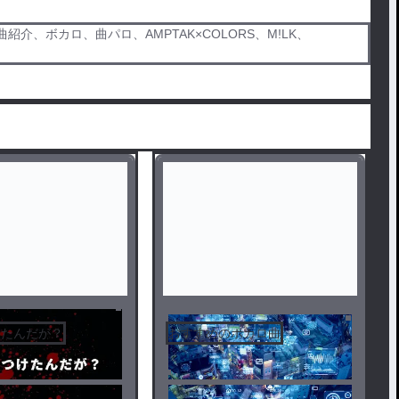
ボカロ、曲パロ、AMPTAK×COLORS、M!LK、
けたんだが？
おすすめのボカロ曲