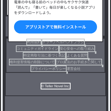
小説コンテスト応募・公募
ファンタジー・異世界・SF
出版・メディアミックス作品
ホラー・ミステリー
BL
ドラマ
コメディ
利用規約
テラーノベルハンドブック
コミュニティガイドライン
安心安全への取り組み
特定商取引法に基づく表記
よくある質問
権利侵害情報の削除について
プロ責法のお手続きに関して
プライバシーポリシー
運営会社
© Teller Novel Inc.