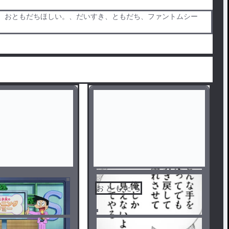
、おともだちほしい。、だいすき、ともだち、ファントムシー
お と も だ ち