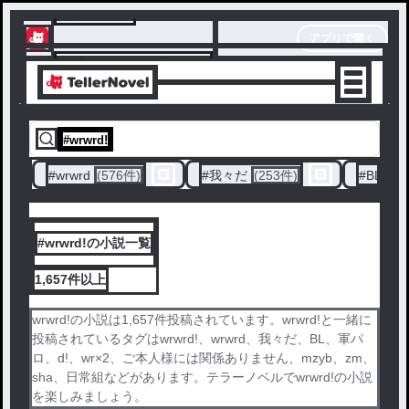
テラーノベル
アプリで開く
アプリでサクサク楽しめる
#
wrwrd!
#
wrwrd
(576件)
#
我々だ
(253件)
#
BL
(2
#wrwrd!の小説一覧
1,657件
以上
wrwrd!の小説は1,657件投稿されています。wrwrd!と一緒に
投稿されているタグはwrwrd!、wrwrd、我々だ、BL、軍パ
ロ、d!、wr×2、ご本人様には関係ありません、mzyb、zm、
sha、日常組などがあります。テラーノベルでwrwrd!の小説
を楽しみましょう。