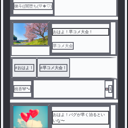
徠斗((闇堕ち(💛🍀🤍)
おはよ！早コメ大会！
早コメ大会
#
おはよ！
#
早コメ大会！
桃香🐼🐾
1
おはよ！バグが早く治るとい
いな〜