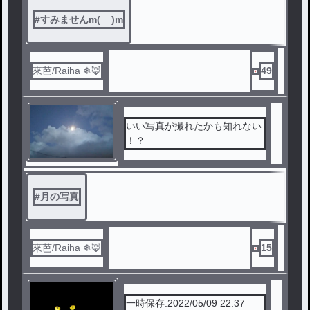
#
すみませんm(__)m
來芭/Raiha ❄🦊
49
いい写真が撮れたかも知れない
！？
#
月の写真
來芭/Raiha ❄🦊
15
一時保存:2022/05/09 22:37