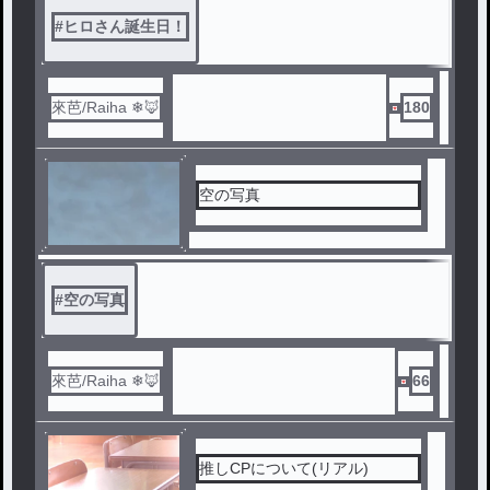
#
ヒロさん誕生日！
來芭/Raiha ❄🦊
180
空の写真
#
空の写真
來芭/Raiha ❄🦊
66
推しCPについて(リアル)