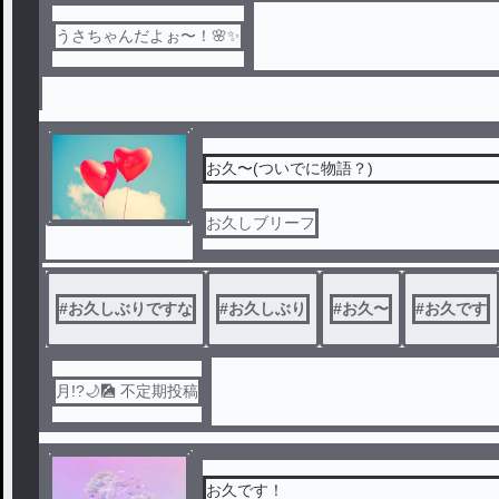
うさちゃんだよぉ〜！🌸✨
お久〜(ついでに物語？)
お久しブリーフ
#
お久しぶりですな
#
お久しぶり
#
お久〜
#
お久です
月!?🌙🎑 不定期投稿
お久です！