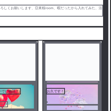
ろしくお願いします、亞來桜room、暇だったから入れてみた、活
いでに物語？)
お久です！
リーフ