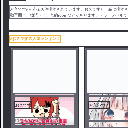
お久ですの小説は6件投稿されています。お久ですと一緒に投稿さ
動再開？、物語〜？、鬼約roomなどがあります。テラーノベル
#お久ですの人気ランキング
お久です
お久です？
暇だったから入れてみた