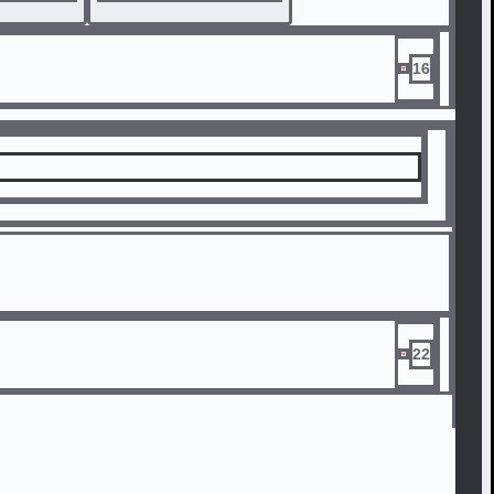
16
22