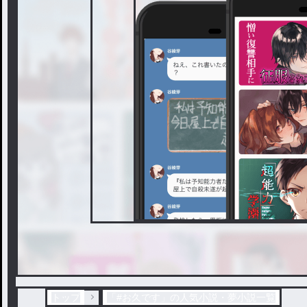
トップ
「#お久です」の人気小説・夢小説一覧