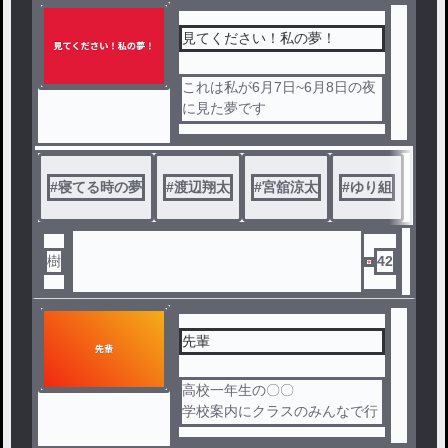
見てください！私の夢！
これは私が6月7日~6月8日の夜
に見た夢です
皆さん私の意味不な夢
頑張って理解してください！お
願いします！
#
寝てる時の夢
#
渡辺翔太
#
宮舘涼太
#
ゆり組
樹
42
先輩
高校一年生の〇〇
学校案内にクラスのみんなで行
った時に、迷子になった○○