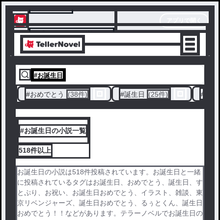
テラーノベル
アプリで開く
アプリでサクサク楽しめる
#
お誕生日
#
おめでとう
(38件)
#
誕生日
(25件)
#
すと
#お誕生日の小説一覧
518件
以上
お誕生日の小説は518件投稿されています。お誕生日と一緒
に投稿されているタグはお誕生日、おめでとう、誕生日、す
とぷり、お祝い、お誕生日おめでとう、イラスト、雑談、東
京リベンジャーズ、誕生日おめでとう、るぅとくん、誕生日
おめでとう！！などがあります。テラーノベルでお誕生日の