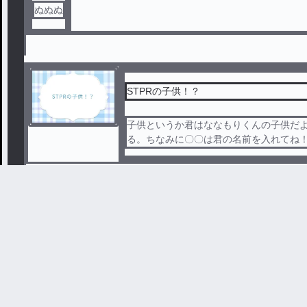
ぬぬぬ
STPRの子供！？
子供というか君はななもりくんの子供だ
る。ちなみに〇〇は君の名前を入れてね
#
すとぷり
#
騎士X
#
アンプタックカラーズ
#
めておら
しなちゃっ
2人1組