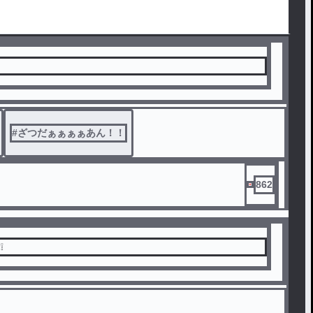
ね！！
#
ざつだぁぁぁぁあん！！
862
❕