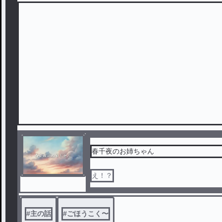
春千夜のお姉ちゃん
え！？
#
主の話
#
ごほうこく〜