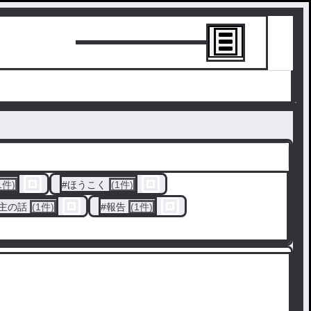
トーリーを書
1件)
#
ほうこく
(1件)
主の話
(1件)
#
報告
(1件)