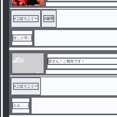
#
ごほうこく〜
#
謝罪
推しが尊い
皆さん！ご報告です！
#
ごほうこく〜
るあ‎𓂃 𓈒𓏸