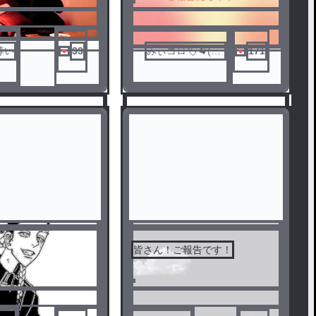
尊い
33
みぃコロ🏷🐏(低
171
浮上)
皆さん！ご報告です！
5