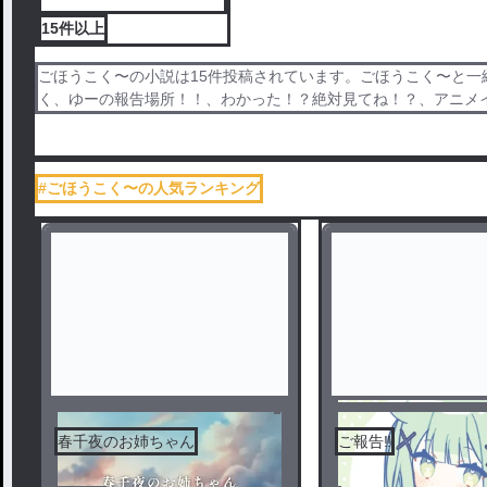
15件
以上
ごほうこく〜の小説は15件投稿されています。ごほうこく〜と
く、ゆーの報告場所！！、わかった！？絶対見てね！？、アニメ
#ごほうこく〜の人気ランキング
春千夜のお姉ちゃん
ご報告‼️