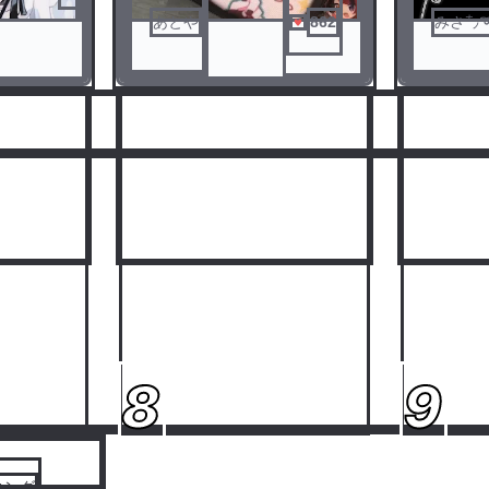
あとや
862
みさ㌨➰
人気ランキングをみる
8
9
キング