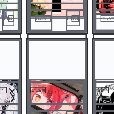
25
𝑻𝑶𝑨🤧ˎˊ˗
101
推しが
ご報告用
報告〜❕
3
4