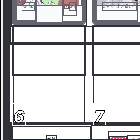
Melts.
34
# 都会は大嫌い .
ノベ
ル
6
7
新着
ラン