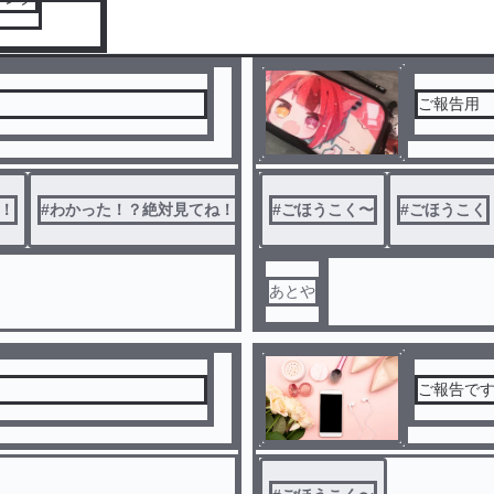
ご報告用
！
#
わかった！？絶対見てね！？
#
#
ごほうこく〜
絶対見てね！
#
#
ごほうこく
強制で見て
あとや
ご報告です