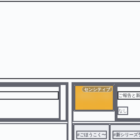
センシティブ
ご報告と
なし
#
ごほうこく〜
#
新シリーズ