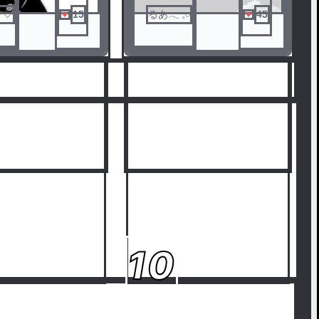
🤍
15
るあ‎𓂃 𓈒𓏸
45
10