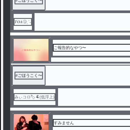
#
ごほうこく〜
𝑻𝑶𝑨🤧ˎˊ˗
ご報告的なやつ〜
#
ごほうこく〜
みぃコロ🏷🐏(低浮上)
すみません