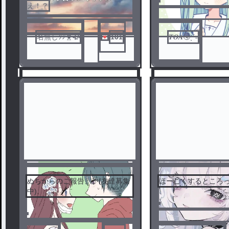
え！？
名無しｸﾝ🐥🥀
101
𝑻𝑶𝑨🤧ˎˊ˗
ぬちからのご報告、。(友達募集
中)
1
2