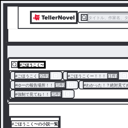
タイトル、作家名、
#
ごほうこく〜
#
ごほうこく
(2件)
#
ごほうこくー！！！
(1件)
#
ゆーの報告場所！！
(1件)
#
わかった！？絶対見て
#
強制で見てね！！
(1件)
#ごほうこく〜の小説一覧