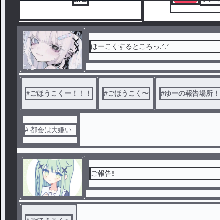
ノベ
ル
#
ごほうこくー！！！
#
ごほうこく〜
#
ゆーの報告場所！
# 都会は大嫌い .
ご報告‼️