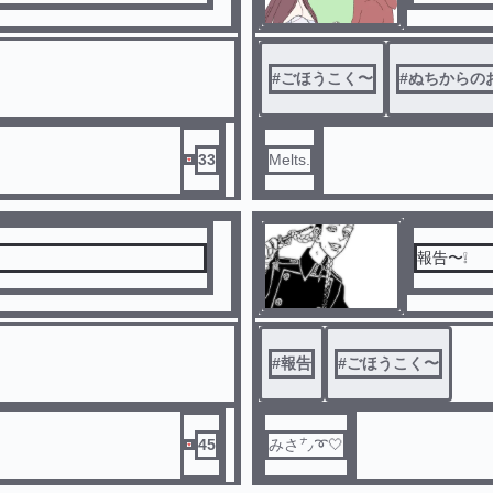
#
ごほうこく〜
#
ぬちからの
33
Melts.
報告〜❕
#
報告
#
ごほうこく〜
45
みさ㌨➰🤍