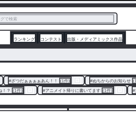
ス
タグで検索
く
ランキング
コンテスト
出版・メディアミックス作品
#
ざつだぁぁぁぁあん！！
(1件)
#
ぬちからのお知らせ
(
ね！？
(1件)
#
アニメイト帰りに書いてます
(1件)
#