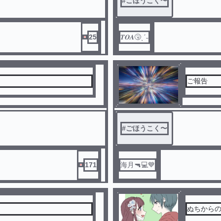
#
ごほうこく〜
25
𝑻𝑶𝑨🤧ˎˊ˗
ご報告
#
ごほうこく〜
171
海月🔫💻💙
ぬちからの