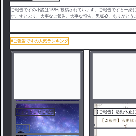
ご報告ですの小説は158件投稿されています。ご報告ですと一
す、すとぷり、大事なご報告、大事な報告、黒狐🥀、ありがと
#ご報告ですの人気ランキング
ちょっとしたご報告
【ご報告】活動休止
ない！