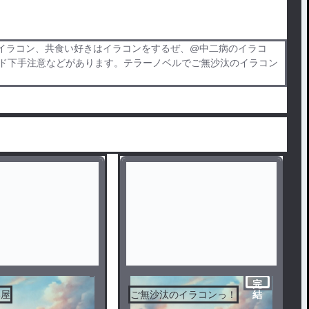
イラコン、共食い好きはイラコンをするぜ、@中二病のイラコ
、ド下手注意などがあります。テラーノベルでご無沙汰のイラコン
完
部屋
ご無沙汰のイラコンっ！
結