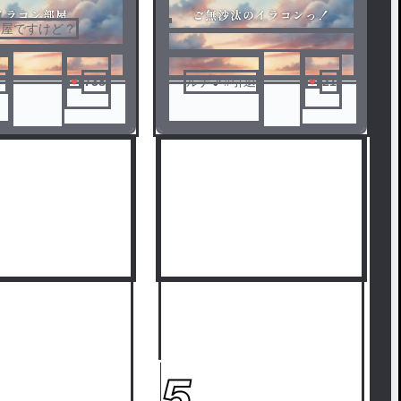
部屋ですけど？
。
738
ルナ🎵#引退
21
5