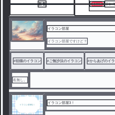
新着
ラン
イラコン部屋
イラコン部屋ですけど？
#
狛猫のイラコン
#
ご無沙汰のイラコン
#
からあげのイラ
名無し。
イラコン部屋3！