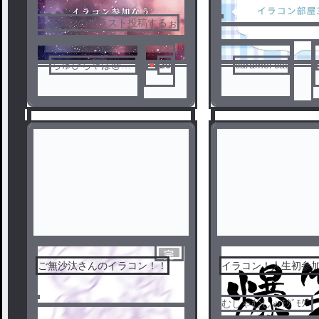
イラコンのイラスト投稿するぉ
ちゅぴちゃぱ@し
20
caramel cat
れっとただいま
完
ご無沙汰さんのイラコン！！
イラコン！人生初参
結
1
2
むしゃむしゃﾓｸﾞﾓｸﾞ