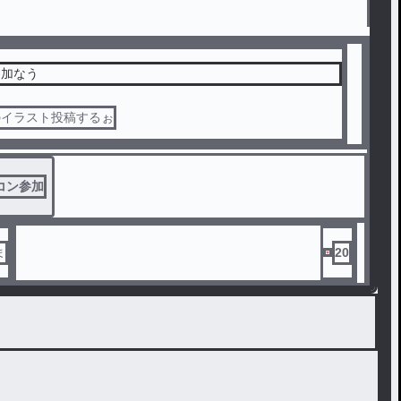
参加なう
のイラスト投稿するぉ
コン参加
ま
20