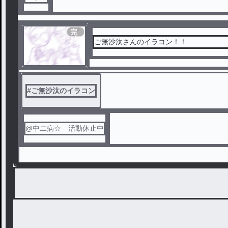
完
結
ご無沙汰さんのイラコン！！
#
ご無沙汰のイラコン
@中二病☆ 活動休止中