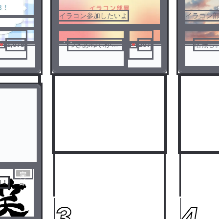
イラコン参加したいよ
イラコン
ノベ
1,075
つきあ/ゆぃか@
207
名無し
ル
イラコン開催！
完
加！
結
3
4