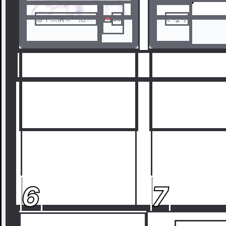
@中二病☆ 活動
38
いなり
休止中
6
7