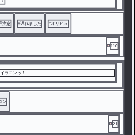
た！
#
@中二病のイラコン
手注意
#
遅れました
#
オリヒュ
110
のイラコンっ！
コン
21