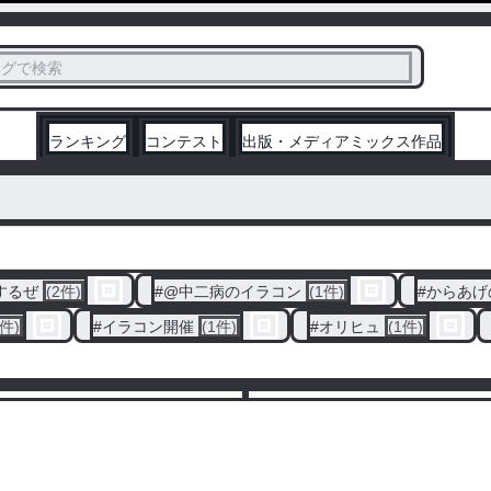
ス
タグで検索
く
ランキング
コンテスト
出版・メディアミックス作品
するぜ
(2件)
#
@中二病のイラコン
(1件)
#
からあげ
1件)
#
イラコン開催
(1件)
#
オリヒュ
(1件)