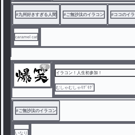
#
九州好きすぎる人間
#
ご無沙汰のイラコン
#
ココのイラ
caramel cat
完
結
イラコン！人生初参加！
むしゃむしゃﾓｸﾞﾓｸﾞ
#
ご無沙汰のイラコン
いなり