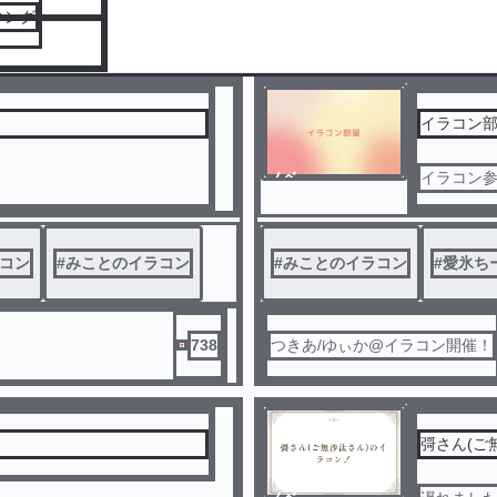
キング
イラコン
ノベ
イラコン
ル
コン
#
みことのイラコン
#
みことのイラコン
#
愛氷ちー
738
つきあ/ゆぃか@イラコン開催！
彁さん(ご