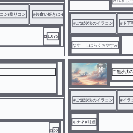
ノベ
遅れまし
ル
コン/塗りコン
#
共食い好きはイラコンをするぜ
#
鍋パしよーぜ
#
ご無沙汰のイラコン
#
ド下
1,075
なす しばらくおやすみ
完
結
ご無沙汰
#
ご無沙汰のイラコン
#
イラ
ルナ🎵#引退
22