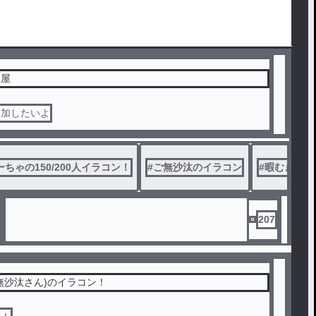
部屋
参加したいよ
ちゃの150/200人イラコン！
#
ご無沙汰のイラコン
#
暇むぎ10
207
無沙汰さん)のイラコン！