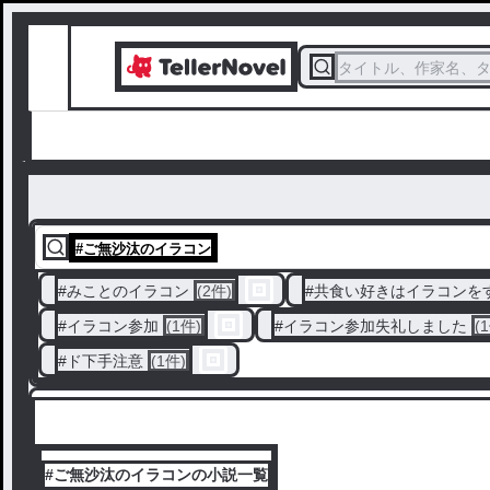
タイトル、作家名、
#
ご無沙汰のイラコン
#
みことのイラコン
(2件)
#
共食い好きはイラコンを
#
イラコン参加
(1件)
#
イラコン参加失礼しました
(
#
ド下手注意
(1件)
#ご無沙汰のイラコンの小説一覧