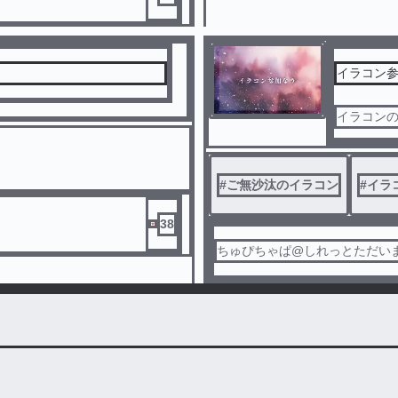
イラコン
イラコン
#
ご無沙汰のイラコン
#
イラ
38
ちゅぴちゃぱ@しれっとただい