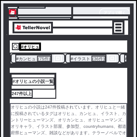
テラーノベル
アプリで開く
アプリでサクサク楽しめる
#
オリヒュ
#
カンヒュ
(75件)
#
イラスト
(36件)
#
カン
#オリヒュの小説一覧
247件
以上
オリヒュの小説は247件投稿されています。オリヒュと一緒
に投稿されているタグはオリヒュ、カンヒュ、イラスト、カ
ントリーヒューマンズ、オリカンヒュ、オリヒューマンズ、
オリキャラ、イラスト部屋、参加型、countryhumans、都道
府県ヒューマンズ、雑談などがあります。テラーノベルでオ