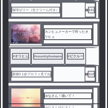
珈琲ゼリー（生クリーム付き）
111
カンヒュメーカーで作ったオ
リヒュ
ノベ
ル
#
オリヒュ
#
countryhumans
#
ピクルー
葉猫0.1@プロフィ見てね
112
ゆなさん！描いて！
ゆなさんゆなさん！